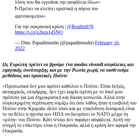
λύση που θα εγγυάται την ασφάλεια όλων»
❗️«Πρέπει να κλείσει οριστικά η πόρτα του
φρενοκομείου»
Για την ουκρανική κρίση |
@Realfm978
https://t.co/x2kqs145NO
— Dim. Papadimoulis (@papadimoulis)
February 16,
2022
Ως Ευρώπη πρέπει να βρούμε ένα modus vivendi ασφάλειας και
ειρηνικής συνύπαρξης και με την Ρωσία χωρίς να υιοθετούμε
μεθόδους και πρακτικές Πούτιν
«Προσωπικά δεν μου αρέσει καθόλου ο Πούτιν. Είναι δεξιός,
αυταρχικός, ολιγάρχης. Δεν έχει καμία σχέση με το δικό μου
πρότυπο για μια δημοκρατική και δίκαιη κοινωνία. Αλλά στην
συγκεκριμένη περίπτωση νομίζω ότι όσο λάθος ήταν η εισβολή του
Πούτιν στην Κριμαία, άλλο τόσο και με επικίνδυνη δυναμική είναι
το να θέλει η ηγεσία των ΗΠΑ να διευρύνει το ΝΑΤΟ μέχρι τη
«μύτη» του Πούτιν. Κάτι τέτοιο δεν παράγει ασφάλεια. Αυτή την
στιγμή το επίκεντρο είναι η Ουκρανία, αλλά η κρίση δεν αφορά την
Ουκρανία.