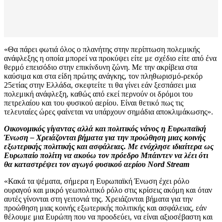
«Θα πάρει φωτιά όλος ο πλανήτης στην περίπτωση πολεμικής
ανάφλεξης η οποία μπορεί να προκύψει είτε με σχέδιο είτε από ένα
θερμό επεισόδιο στην επικίνδυνη ζώνη. Με την ακρίβεια στα
καύσιμα και στα είδη πρώτης ανάγκης, τον πληθωρισμό-ρεκόρ
25ετίας στην Ελλάδα, σκεφτείτε τι θα γίνει εάν ξεσπάσει μια
πολεμική ανάφλεξη, καθώς από εκεί περνούν οι δρόμοι του
πετρελαίου και του φυσικού αερίου. Είναι θετικό πως τις
τελευταίες ώρες φαίνεται να υπάρχουν σημάδια αποκλιμάκωσης».
Οικονομικός γίγαντας αλλά και πολιτικός νάνος η Ευρωπαϊκή
Ένωση – Χρειάζονται βήματα για την προώθηση μιας κοινής
εξωτερικής πολιτικής και ασφάλειας. Με ενόχλησε ιδιαίτερα ως
Ευρωπαίο πολίτη να ακούω τον πρόεδρο Μπάιντεν να λέει ότι
θα καταστρέψει τον αγωγό φυσικού αερίου Nord Stream
«Κακά τα ψέματα, σήμερα η Ευρωπαϊκή Ένωση έχει ρόλο
ουραγού και μικρό γεωπολιτικό ρόλο στις κρίσεις ακόμη και όταν
αυτές γίνονται στη γειτονιά της. Χρειάζονται βήματα για την
προώθηση μιας κοινής εξωτερικής πολιτικής και ασφάλειας, εάν
θέλουμε μια Ευρώπη που να προοδεύει, να είναι αξιοσέβαστη και