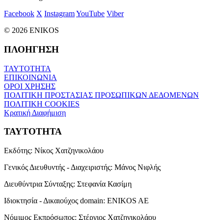
Facebook
X
Instagram
YouTube
Viber
© 2026 ENIKOS
ΠΛΟΗΓΗΣΗ
ΤΑΥΤΟΤΗΤΑ
ΕΠΙΚΟΙΝΩΝΙΑ
ΟΡΟΙ ΧΡΗΣΗΣ
ΠΟΛΙΤΙΚΗ ΠΡΟΣΤΑΣΙΑΣ ΠΡΟΣΩΠΙΚΩΝ ΔΕΔΟΜΕΝΩΝ
ΠΟΛΙΤΙΚΗ COOKIES
Κρατική Διαφήμιση
ΤΑΥΤΟΤΗΤΑ
Εκδότης:
Νίκος Χατζηνικολάου
Γενικός Διευθυντής - Διαχειριστής:
Μάνος Νιφλής
Διευθύντρια Σύνταξης:
Στεφανία Κασίμη
Ιδιοκτησία - Δικαιούχος domain:
ENIKOS AE
Νόμιμος Εκπρόσωπος:
Στέργιος Χατζηνικολάου