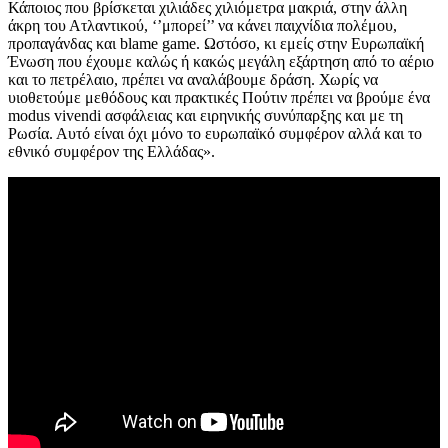
Κάποιος που βρίσκεται χιλιάδες χιλιόμετρα μακριά, στην άλλη
άκρη του Ατλαντικού, ‘’μπορεί’’ να κάνει παιχνίδια πολέμου,
προπαγάνδας και blame game. Ωστόσο, κι εμείς στην Ευρωπαϊκή
Ένωση που έχουμε καλώς ή κακώς μεγάλη εξάρτηση από το αέριο
και το πετρέλαιο, πρέπει να αναλάβουμε δράση. Χωρίς να
υιοθετούμε μεθόδους και πρακτικές Πούτιν πρέπει να βρούμε ένα
modus vivendi ασφάλειας και ειρηνικής συνύπαρξης και με τη
Ρωσία. Αυτό είναι όχι μόνο το ευρωπαϊκό συμφέρον αλλά και το
εθνικό συμφέρον της Ελλάδας».