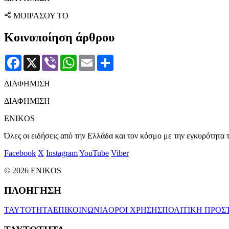
ΜΟΙΡΑΣΟΥ ΤΟ
Κοινοποίηση άρθρου
Facebook
X
Viber
WhatsApp
Email
Μοιραστείτε
ΔΙΑΦΗΜΙΣΗ
ΔΙΑΦΗΜΙΣΗ
ENIKOS
Όλες οι ειδήσεις από την Ελλάδα και τον κόσμο με την εγκυρότητα τ
Facebook
X
Instagram
YouTube
Viber
© 2026 ENIKOS
ΠΛΟΗΓΗΣΗ
ΤΑΥΤΟΤΗΤΑ
ΕΠΙΚΟΙΝΩΝΙΑ
ΟΡΟΙ ΧΡΗΣΗΣ
ΠΟΛΙΤΙΚΗ ΠΡΟΣ