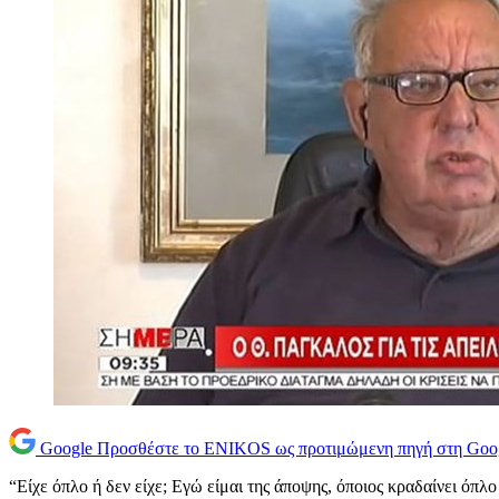
Google
Προσθέστε το ENIKOS ως προτιμώμενη πηγή στη Goo
“Είχε όπλο ή δεν είχε; Εγώ είμαι της άποψης, όποιος κραδαίνει όπ