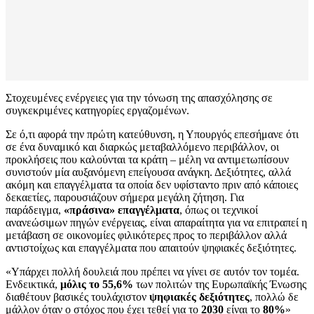
Στοχευμένες ενέργειες για την τόνωση της απασχόλησης σε
συγκεκριμένες κατηγορίες εργαζομένων.
Σε ό,τι αφορά την πρώτη κατεύθυνση, η Υπουργός επεσήμανε ότι
σε ένα δυναμικό και διαρκώς μεταβαλλόμενο περιβάλλον, οι
προκλήσεις που καλούνται τα κράτη – μέλη να αντιμετωπίσουν
συνιστούν μία αυξανόμενη επείγουσα ανάγκη. Δεξιότητες, αλλά
ακόμη και επαγγέλματα τα οποία δεν υφίσταντο πριν από κάποιες
δεκαετίες, παρουσιάζουν σήμερα μεγάλη ζήτηση. Για
παράδειγμα,
«πράσινα» επαγγέλματα
, όπως οι τεχνικοί
ανανεώσιμων πηγών ενέργειας, είναι απαραίτητα για να επιτραπεί η
μετάβαση σε οικονομίες φιλικότερες προς το περιβάλλον αλλά
αντιστοίχως και επαγγέλματα που απαιτούν ψηφιακές δεξιότητες.
«Υπάρχει πολλή δουλειά που πρέπει να γίνει σε αυτόν τον τομέα.
Ενδεικτικά,
μόλις το 55,6%
των πολιτών της Ευρωπαϊκής Ένωσης
διαθέτουν βασικές τουλάχιστον
ψηφιακές δεξιότητες
, πολλώ δε
μάλλον όταν ο στόχος που έχει τεθεί για το
2030
είναι το
80%
»