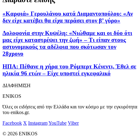
«Καρφιά» Γερουλάνου κατά Διαμαντοπούλου: «Αν
δεν είχε κατέβει θα είχα περάσει στον β’ γύρο»
Δολοφονία στην Κυψέλη: «Νιώθαμε και οι δύο ότι
μας είχε καταστρέψει την ζωή» – Τι είπαν στους
αστυνομικούς τα αδέλφια που σκότωσαν τον
28χρονο
ΗΠΑ: Πέθανε η χήρα του Ρόμπερτ Κένεντι, Έθελ σε
ηλικία 96 ετών – Είχε υποστεί εγκεφαλικό
ΔΙΑΦΗΜΙΣΗ
ENIKOS
Όλες οι ειδήσεις από την Ελλάδα και τον κόσμο με την εγκυρότητα
του enikos.gr.
Facebook
X
Instagram
YouTube
Viber
© 2026 ENIKOS