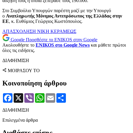
αύξησή τους η οποία ξεπέρασε τους 190.000.
Στο Συμβούλιο Υπουργών παρέστη μαζί με την Υπουργό
ο
Αναπληρωτής Μόνιμος Αντιπρόσωπος της Ελλάδας στην
ΕΕ
, κ. Ευθύμιος Γεώργιος Κωστόπουλος.
ΑΠΑΣΧΟΛΗΣΗ
ΝΙΚΗ ΚΕΡΑΜΕΩΣ
Google
Προσθέστε το ENIKOS στην Google
Ακολουθήστε το
ENIKOS στο Google News
και μάθετε πρώτοι
όλες τις ειδήσεις.
ΔΙΑΦΗΜΙΣΗ
ΜΟΙΡΑΣΟΥ ΤΟ
Κοινοποίηση άρθρου
Facebook
X
Viber
WhatsApp
Email
Μοιραστείτε
ΔΙΑΦΗΜΙΣΗ
Επιλεγμένα άρθρα
Διαβάστε επίσης