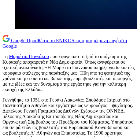
Google
Προσθέστε το ENIKOS ως προτιμώμενη πηγή στη
Google
Τη
Μαριέττα Γιαννάκου
που έφυγε από τη ζωή το απόγευμα της
Κυριακής αποχαιρετά η Νέα Δημοκρατία. Όπως αναφέρεται σε
σχετική ανακοίνωση: «Η Μαριέττα Γιαννάκου υπήρξε για δεκαετίες
κορυφαίο στέλεχος της παράταξής μας. Ήδη από τα φοιτητικά της
χρόνια και μετέπειτα ως βουλευτής, ευρωβουλευτής και υπουργός,
με τις ιδέες και τον δυναμισμό της εργάστηκε για την καλύτερη
εκδοχή της Ελλάδας.
Γεννήθηκε το 1951 στο Γεράκι Λακωνίας. Σπούδασε Ιατρική στο
Πανεπιστήμιο Αθηνών και εργάστηκε ως νευρολόγος – ψυχίατρος.
Διετέλεσε Γενική Γραμματέας Διεθνών Σχέσεων της ΟΝΝΕΔ,
μέλος της Διοικούσης Επιτροπής της Νέας Δημοκρατίας και
Οργανωτική Σύμβουλος του Προέδρου του Κόμματος. Υπηρέτησε
επί σειρά ετών ως βουλευτής του Ευρωπαϊκού Κοινοβουλίου και
ως βουλευτής Α΄ Αθηνών και Επικρατείας. Το 1990 ορίστηκε