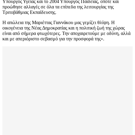
Υπουργός Υγείας και το 2004 Υπουργός Παιδείας, οπότε και
προώθησε αλλαγές σε όλα τα επίπεδα της λειτουργίας της
Τριτοβάθμιας Εκπαίδευσης.
Η απώλεια της Μαριέττας Γιαννάκου μας γεμίζει θλίψη. Η
οικογένεια της Νέας Δημοκρατίας και η πολιτική ζωή της χώρας
είναι από σήμερα φτωχότερες. Την αποχαιρετούμε με οδύνη, αλλά
και με απεριόριστο σεβασμό για την προσφορά της».