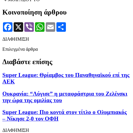
Κοινοποίηση άρθρου
Facebook
X
Viber
WhatsApp
Email
Μοιραστείτε
ΔΙΑΦΗΜΙΣΗ
Επιλεγμένα άρθρα
Διαβάστε επίσης
Super League: Θρίαμβος του Παναθηναϊκού επί της
ΑΕΚ
Ουκρανία: “Λύγισε” η μεταφράστρια του Ζελένσκι
την ώρα της ομιλίας του
Super League: Πιο κοντά στον τίτλο ο Ολυμπιακός
– Νίκησε 2-0 τον ΟΦΗ
ΔΙΑΦΗΜΙΣΗ