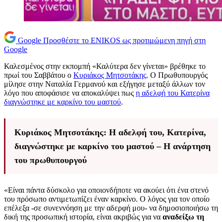
Google
Προσθέστε το ENIKOS ως προτιμώμενη πηγή στη
Google
Καλεσμένος στην εκπομπή «Καλύτερα δεν γίνεται» βρέθηκε το
πρωί του Σαββάτου ο
Κυριάκος Μητσοτάκης
. Ο Πρωθυπουργός
μίλησε στην Ναταλία Γερμανού και εξήγησε μεταξύ άλλων τον
λόγο που αποφάσισε να αποκαλύψει πως
η αδελφή του Κατερίνα
διαγνώστηκε με καρκίνο του μαστού
.
Κυριάκος Μητσοτάκης: Η αδελφή του, Κατερίνα,
διαγνώστηκε με καρκίνο του μαστού – Η ανάρτηση
του πρωθυπουργού
«Είναι πάντα δύσκολο για οποιονδήποτε να ακούει ότι ένα στενό
του πρόσωπο αντιμετωπίζει έναν καρκίνο. Ο λόγος για τον οποίο
επέλεξα -σε συνεννόηση με την αδερφή μου- να δημοσιοποιήσω τη
δική της προσωπική ιστορία, είναι ακριβώς για να
αναδείξω τη