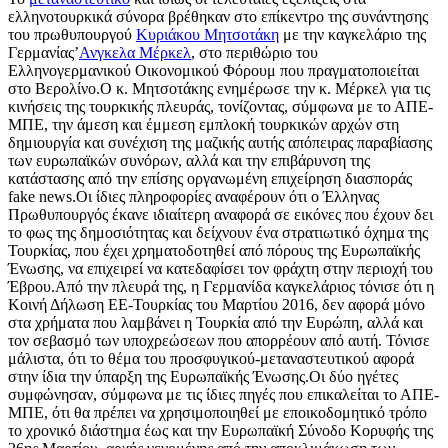
ελληνοτουρκικά σύνορα βρέθηκαν στο επίκεντρο της συνάντησης
του πρωθυπουργού
Κυριάκου Μητσοτάκη
με την καγκελάριο της
Γερμανίας’
Ανγκελα Μέρκελ
, στο περιθώριο του
Ελληνογερμανικού Οικονομικού Φόρουμ που πραγματοποιείται
στο Βερολίνο.Ο κ. Μητσοτάκης ενημέρωσε την κ. Μέρκελ για τις
κινήσεις της τουρκικής πλευράς, τονίζοντας, σύμφωνα με το ΑΠΕ-
ΜΠΕ, την άμεση και έμμεση εμπλοκή τουρκικών αρχών στη
δημιουργία και συνέχιση της μαζικής αυτής απόπειρας παραβίασης
των ευρωπαϊκών συνόρων, αλλά και την επιβάρυνση της
κατάστασης από την επίσης οργανωμένη επιχείρηση διασποράς
fake news.Οι ίδιες πληροφορίες αναφέρουν ότι ο Έλληνας
Πρωθυπουργός έκανε ιδιαίτερη αναφορά σε εικόνες που έχουν δει
το φως της δημοσιότητας και δείχνουν ένα στρατιωτικό όχημα της
Τουρκίας, που έχει χρηματοδοτηθεί από πόρους της Ευρωπαϊκής
Ένωσης, να επιχειρεί να κατεδαφίσει τον φράχτη στην περιοχή του
Έβρου.Από την πλευρά της, η Γερμανίδα καγκελάριος τόνισε ότι η
Κοινή Δήλωση ΕΕ-Τουρκίας του Μαρτίου 2016, δεν αφορά μόνο
στα χρήματα που λαμβάνει η Τουρκία από την Ευρώπη, αλλά και
τον σεβασμό των υποχρεώσεων που απορρέουν από αυτή. Τόνισε
μάλιστα, ότι το θέμα του προσφυγικού-μεταναστευτικού αφορά
στην ίδια την ύπαρξη της Ευρωπαϊκής Ένωσης.Οι δύο ηγέτες
συμφώνησαν, σύμφωνα με τις ίδιες πηγές που επικαλείται το ΑΠΕ-
ΜΠΕ, ότι θα πρέπει να χρησιμοποιηθεί με εποικοδομητικό τρόπο
το χρονικό διάστημα έως και την Ευρωπαϊκή Σύνοδο Κορυφής της