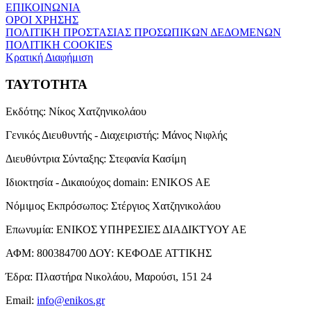
ΕΠΙΚΟΙΝΩΝΙΑ
ΟΡΟΙ ΧΡΗΣΗΣ
ΠΟΛΙΤΙΚΗ ΠΡΟΣΤΑΣΙΑΣ ΠΡΟΣΩΠΙΚΩΝ ΔΕΔΟΜΕΝΩΝ
ΠΟΛΙΤΙΚΗ COOKIES
Κρατική Διαφήμιση
ΤΑΥΤΟΤΗΤΑ
Εκδότης:
Νίκος Χατζηνικολάου
Γενικός Διευθυντής - Διαχειριστής:
Μάνος Νιφλής
Διευθύντρια Σύνταξης:
Στεφανία Κασίμη
Ιδιοκτησία - Δικαιούχος domain:
ENIKOS AE
Νόμιμος Εκπρόσωπος:
Στέργιος Χατζηνικολάου
Επωνυμία:
ΕΝΙΚΟΣ ΥΠΗΡΕΣΙΕΣ ΔΙΑΔΙΚΤΥΟΥ ΑΕ
ΑΦΜ:
800384700
ΔΟΥ:
ΚΕΦΟΔΕ ΑΤΤΙΚΗΣ
Έδρα:
Πλαστήρα Νικολάου, Μαρούσι, 151 24
Email:
info@enikos.gr