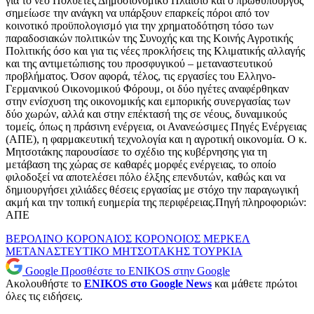
για το νέο Πολυετές Δημοσιονομικό Πλαίσιο και ο πρωθυπουργός
σημείωσε την ανάγκη να υπάρξουν επαρκείς πόροι από τον
κοινοτικό προϋπολογισμό για την χρηματοδότηση τόσο των
παραδοσιακών πολιτικών της Συνοχής και της Κοινής Αγροτικής
Πολιτικής όσο και για τις νέες προκλήσεις της Κλιματικής αλλαγής
και της αντιμετώπισης του προσφυγικού – μεταναστευτικού
προβλήματος. Όσον αφορά, τέλος, τις εργασίες του Ελληνο-
Γερμανικού Οικονομικού Φόρουμ, οι δύο ηγέτες αναφέρθηκαν
στην ενίσχυση της οικονομικής και εμπορικής συνεργασίας των
δύο χωρών, αλλά και στην επέκτασή της σε νέους, δυναμικούς
τομείς, όπως η πράσινη ενέργεια, οι Ανανεώσιμες Πηγές Ενέργειας
(ΑΠΕ), η φαρμακευτική τεχνολογία και η αγροτική οικονομία. Ο κ.
Μητσοτάκης παρουσίασε το σχέδιο της κυβέρνησης για τη
μετάβαση της χώρας σε καθαρές μορφές ενέργειας, το οποίο
φιλοδοξεί να αποτελέσει πόλο έλξης επενδυτών, καθώς και να
δημιουργήσει χιλιάδες θέσεις εργασίας με στόχο την παραγωγική
ακμή και την τοπική ευημερία της περιφέρειας.Πηγή πληροφοριών:
ΑΠΕ
ΒΕΡΟΛΙΝΟ
ΚΟΡΟΝΑΙΟΣ
ΚΟΡΟΝΟΙΟΣ
ΜΕΡΚΕΛ
ΜΕΤΑΝΑΣΤΕΥΤΙΚΟ
ΜΗΤΣΟΤΑΚΗΣ
ΤΟΥΡΚΙΑ
Google
Προσθέστε το ENIKOS στην Google
Ακολουθήστε το
ENIKOS στο Google News
και μάθετε πρώτοι
όλες τις ειδήσεις.