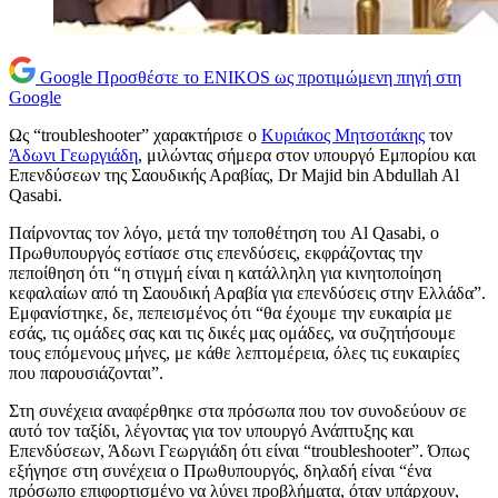
Google
Προσθέστε το ENIKOS ως προτιμώμενη πηγή στη
Google
Ως “troubleshooter” χαρακτήρισε ο
Κυριάκος Μητσοτάκης
τον
Άδωνι Γεωργιάδη
, μιλώντας σήμερα στον υπουργό Εμπορίου και
Επενδύσεων της Σαουδικής Αραβίας, Dr Majid bin Abdullah Al
Qasabi.
Παίρνοντας τον λόγο, μετά την τοποθέτηση του Al Qasabi, ο
Πρωθυπουργός εστίασε στις επενδύσεις, εκφράζοντας την
πεποίθηση ότι “η στιγμή είναι η κατάλληλη για κινητοποίηση
κεφαλαίων από τη Σαουδική Αραβία για επενδύσεις στην Ελλάδα”.
Εμφανίστηκε, δε, πεπεισμένος ότι “θα έχουμε την ευκαιρία με
εσάς, τις ομάδες σας και τις δικές μας ομάδες, να συζητήσουμε
τους επόμενους μήνες, με κάθε λεπτομέρεια, όλες τις ευκαιρίες
που παρουσιάζονται”.
Στη συνέχεια αναφέρθηκε στα πρόσωπα που τον συνοδεύουν σε
αυτό τον ταξίδι, λέγοντας για τον υπουργό Ανάπτυξης και
Επενδύσεων, Άδωνι Γεωργιάδη ότι είναι “troubleshooter”. Όπως
εξήγησε στη συνέχεια ο Πρωθυπουργός, δηλαδή είναι “ένα
πρόσωπο επιφορτισμένο να λύνει προβλήματα, όταν υπάρχουν,