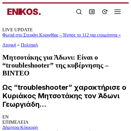
ENIKOS
.
LIVE UPDATE
Φωτιά στο Στεφάνι Κορινθίας – Ήχησε το 112 για ετοιμότητα
»
Αρχική
»
Πολιτική
Μητσοτάκης για Άδωνι: Είναι ο
“troubleshooter” της κυβέρνησης –
ΒΙΝΤΕΟ
Ως “troubleshooter” χαρακτήρισε ο
Κυριάκος Μητσοτάκης τον Άδωνι
Γεωργιάδη...
EN
ΕΠΙΜΕΛΕΙΑ
Δήμητρα Κόκκορη