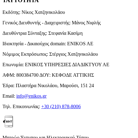
ΤΑΥΤΟΤΗΤΑ
Εκδότης:
Νίκος Χατζηνικολάου
Γενικός Διευθυντής - Διαχειριστής:
Μάνος Νιφλής
Διευθύντρια Σύνταξης:
Στεφανία Κασίμη
Ιδιοκτησία - Δικαιούχος domain:
ENIKOS AE
Νόμιμος Εκπρόσωπος:
Στέργιος Χατζηνικολάου
Επωνυμία:
ΕΝΙΚΟΣ ΥΠΗΡΕΣΙΕΣ ΔΙΑΔΙΚΤΥΟΥ ΑΕ
ΑΦΜ:
800384700
ΔΟΥ:
ΚΕΦΟΔΕ ΑΤΤΙΚΗΣ
Έδρα:
Πλαστήρα Νικολάου, Μαρούσι, 151 24
Email:
info@enikos.gr
Τηλ. Επικοινωνίας:
+30 (210) 878-8006
Μητρώο Έντυπου και Ηλεκτρονικού Τύπου