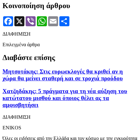
Κοινοποίηση άρθρου
Facebook
X
Viber
WhatsApp
Email
Μοιραστείτε
ΔΙΑΦΗΜΙΣΗ
Επιλεγμένα άρθρα
Διαβάστε επίσης
Μητσοτάκης: Στις ευρωεκλογές θα κριθεί αν η
χώρα θα μείνει σταθερή και σε τροχιά προόδου
Χατζηδάκης: 5 πράγματα για τη νέα αύξηση του
κατώτατου μισθού και όποιος θέλει ας τα
αμφισβητήσει
ΔΙΑΦΗΜΙΣΗ
ENIKOS
Όλες οι ειδήσεις από την Ελλάδα και τον κόσμο με την εγκυρότητα