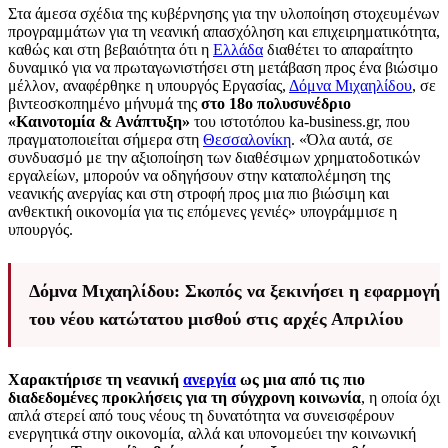
Στα άμεσα σχέδια της κυβέρνησης για την υλοποίηση στοχευμένων
προγραμμάτων για τη νεανική απασχόληση και επιχειρηματικότητα,
καθώς και στη βεβαιότητα ότι η
Ελλάδα
διαθέτει το απαραίτητο
δυναμικό για να πρωταγωνιστήσει στη μετάβαση προς ένα βιώσιμο
μέλλον, αναφέρθηκε η υπουργός Εργασίας,
Δόμνα Μιχαηλίδου
, σε
βιντεοσκοπημένο μήνυμά της
στο 18ο πολυσυνέδριο
«Καινοτομία & Ανάπτυξη»
του ιστοτόπου ka-business.gr, που
πραγματοποιείται σήμερα στη
Θεσσαλονίκη
. «Όλα αυτά, σε
συνδυασμό με την αξιοποίηση των διαθέσιμων χρηματοδοτικών
εργαλείων, μπορούν να οδηγήσουν στην καταπολέμηση της
νεανικής ανεργίας και στη στροφή προς μια πιο βιώσιμη και
ανθεκτική οικονομία για τις επόμενες γενιές» υπογράμμισε η
υπουργός.
Δόμνα Μιχαηλίδου: Σκοπός να ξεκινήσει η εφαρμογή
του νέου κατώτατου μισθού στις αρχές Απριλίου
Χαρακτήρισε τη νεανική
ανεργία
ως μια από τις πιο
διαδεδομένες προκλήσεις για τη σύγχρονη κοινωνία
, η οποία όχι
απλά στερεί από τους νέους τη δυνατότητα να συνεισφέρουν
ενεργητικά στην οικονομία, αλλά και υπονομεύει την κοινωνική