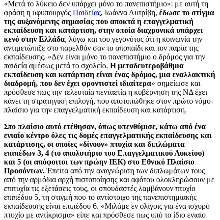
«Μετά το λύκειο δεν υπάρχει μόνο το πανεπιστήμιο»: με αυτή τη
φράση η υφυπουργός
Παιδείας
, Ιωάννα Λυτρίβη,
έδωσε το στίγμα
της αυξανόμενης σημασίας που αποκτά η επαγγελματική
εκπαίδευση και κατάρτιση, στην οποία διαχρονικά υπάρχει
κενό στην Ελλάδα
, λόγω και του γεγονότος ότι η κοινωνία την
αντιμετώπιζε στο παρελθόν σαν το αποπαίδι και τον παρία της
εκπαίδευσης. «Δεν είναι μόνο το πανεπιστήμιο ο δρόμος για την
παιδεία αμέσως μετά το σχολείο.
Η μεταδευτεροβάθμια
εκπαίδευση και κατάρτιση είναι ένας δρόμος, μια εναλλακτική
διαδρομή, που δεν έχει φροντιστεί ιδιαίτερα
» σημείωσε και
πρόσθεσε πως την τελευταία πενταετία η κυβέρνηση της ΝΔ έχει
κάνει τη στρατηγική επιλογή, που αποτυπώθηκε στον πρώτο νόμο-
πλαίσιο για την επαγγελματική εκπαίδευση και κατάρτιση.
Στο πλαίσιο αυτό ετέθησαν, όπως υπενθύμισε, κάτω από ένα
ενιαίο κέντρο όλες τις δομές επαγγελματικής εκπαίδευσης και
κατάρτισης, οι οποίες «δίνουν» πτυχία και διπλώματα
επιπέδων 3, 4 (το απολυτήριο του Επαγγελματικού Λυκείου)
και 5 (οι απόφοιτοι των πρώην ΙΕΚ) στο Εθνικό Πλαίσιο
Προσόντων.
Έπειτα από την αναγνώριση των διπλωμάτων τους
από την αρμόδια αρχή πιστοποίησης και αφότου ολοκληρώσουν με
επιτυχία τις εξετάσεις τους, οι σπουδαστές λαμβάνουν πτυχίο
επιπέδου 5, τη στιγμή που το αντίστοιχο της πανεπιστημιακής
εκπαίδευσης είναι επιπέδου 6. «Μιλάμε εν ολίγοις για ένα ισχυρό
πτυχίο με αντίκρισμα» είπε και πρόσθεσε πως υπό το ίδιο ενιαίο