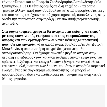
κέντρο τίθενται και τα Γραφεία Σταδιοδρομίας/Διασύνδεσης («θα
ξεκινήσουμε με 60 τέτοιες δομές σε όλη τη χώρα»), τα οποία
-μεταξύ άλλων- παρέχουν συμβουλευτική σταδιοδρομίας στις νέες
και τους νέους και έχουν τοπικά χαρακτηριστικά, αποτελώντας στην
ουσία την αποτύπωση στην πράξη μιας πολιτικής περιφερειακής
ανάπτυξης.
Στα συγκεκριμένα γραφεία θα αναρτώνται επίσης -σε επαφή
με τους κοινωνικούς εταίρους και τους εκπροσώπους της
αγοράς και των εργαζομένων- οι κενές θέσεις για πρακτική
άσκηση και εργασία.
«Για παράδειγμα, βρισκόμαστε στη Δυτική
Μακεδονία, η οποία αυτή τη στιγμή διέρχεται περίοδο
απανθρακοποίησης. Θα έχουμε συνεπώς μεγάλη ανάγκη στην
περιοχή για ειδικούς νέων και ανανεώσιμων πηγών ενέργειας, για
πράσινες δεξιότητες και επαγγέλματα» εξήγησε και αναφέρθηκε
και στην ευελιξία αυτών των δομών, που όταν η αγορά θα κορεστεί
ενδεχομένως σε συγκεκριμένες ειδικότητες, θα μπορεί να
προσαρμόζεται, ώστε να αναδεικνύει τις πραγματικές ανάγκες σε
θέσεις εργασίας.