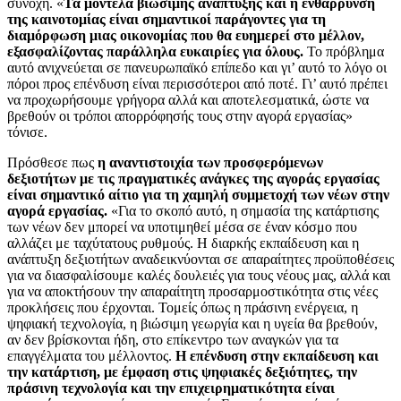
συνοχή. «
Τα μοντέλα βιώσιμης ανάπτυξης και η ενθάρρυνση
της καινοτομίας είναι σημαντικοί παράγοντες για τη
διαμόρφωση μιας οικονομίας που θα ευημερεί στο μέλλον,
εξασφαλίζοντας παράλληλα ευκαιρίες για όλους.
Το πρόβλημα
αυτό ανιχνεύεται σε πανευρωπαϊκό επίπεδο και γι’ αυτό το λόγο οι
πόροι προς επένδυση είναι περισσότεροι από ποτέ. Γι’ αυτό πρέπει
να προχωρήσουμε γρήγορα αλλά και αποτελεσματικά, ώστε να
βρεθούν οι τρόποι απορρόφησής τους στην αγορά εργασίας»
τόνισε.
Πρόσθεσε πως
η αναντιστοιχία των προσφερόμενων
δεξιοτήτων με τις πραγματικές ανάγκες της αγοράς εργασίας
είναι σημαντικό αίτιο για τη χαμηλή συμμετοχή των νέων στην
αγορά εργασίας.
«Για το σκοπό αυτό, η σημασία της κατάρτισης
των νέων δεν μπορεί να υποτιμηθεί μέσα σε έναν κόσμο που
αλλάζει με ταχύτατους ρυθμούς. Η διαρκής εκπαίδευση και η
ανάπτυξη δεξιοτήτων αναδεικνύονται σε απαραίτητες προϋποθέσεις
για να διασφαλίσουμε καλές δουλειές για τους νέους μας, αλλά και
για να αποκτήσουν την απαραίτητη προσαρμοστικότητα στις νέες
προκλήσεις που έρχονται. Τομείς όπως η πράσινη ενέργεια, η
ψηφιακή τεχνολογία, η βιώσιμη γεωργία και η υγεία θα βρεθούν,
αν δεν βρίσκονται ήδη, στο επίκεντρο των αναγκών για τα
επαγγέλματα του μέλλοντος.
Η επένδυση στην εκπαίδευση και
την κατάρτιση, με έμφαση στις ψηφιακές δεξιότητες, την
πράσινη τεχνολογία και την επιχειρηματικότητα είναι