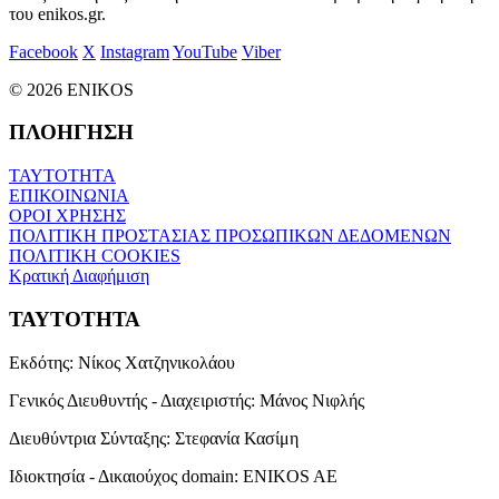
του enikos.gr.
Facebook
X
Instagram
YouTube
Viber
© 2026 ENIKOS
ΠΛΟΗΓΗΣΗ
ΤΑΥΤΟΤΗΤΑ
ΕΠΙΚΟΙΝΩΝΙΑ
ΟΡΟΙ ΧΡΗΣΗΣ
ΠΟΛΙΤΙΚΗ ΠΡΟΣΤΑΣΙΑΣ ΠΡΟΣΩΠΙΚΩΝ ΔΕΔΟΜΕΝΩΝ
ΠΟΛΙΤΙΚΗ COOKIES
Κρατική Διαφήμιση
ΤΑΥΤΟΤΗΤΑ
Εκδότης:
Νίκος Χατζηνικολάου
Γενικός Διευθυντής - Διαχειριστής:
Μάνος Νιφλής
Διευθύντρια Σύνταξης:
Στεφανία Κασίμη
Ιδιοκτησία - Δικαιούχος domain:
ENIKOS AE