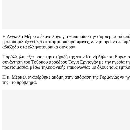
Η Άνγκελα Μέρκελ έκανε λόγο για «απαράδεκτη» συμπεριφορά από τ
η οποία φιλοξενεί 3,5 εκατομμύρια πρόσφυγες, δεν μπορεί να περιμ
αδιέξοδο στα ελληνοτουρκικά σύνορα».
Παράλληλα, εξέφρασε την στήριξή της στην Κοινή Δήλωση Ευρωπαϊκή
συνάντηση του Τούρκου προέδρου Ταγίπ Ερντογάν με την ηγεσία της Ε
προετοιμασία, μέσω τηλεφωνικής επικοινωνίας με όλους τους εμπλ
Η κ. Μέρκελ αναφέρθηκε ακόμη στην απόφαση της Γερμανίας να ηγ
της» το πρόβλημα.