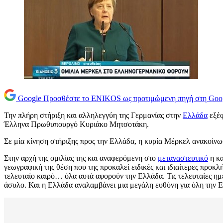
Google
Προσθέστε το ENIKOS ως προτιμώμενη πηγή στη Goo
Την πλήρη στήριξη και αλληλεγγύη της Γερμανίας στην
Ελλάδα
εξέφ
Έλληνα Πρωθυπουργό Κυριάκο Μητσοτάκη.
Σε μία κίνηση στήριξης προς την Ελλάδα, η κυρία Μέρκελ ανακοίν
Στην αρχή της ομιλίας της και αναφερόμενη στο
μεταναστευτικό
η κα
γεωγραφική της θέση που της προκαλεί ειδικές και ιδιαίτερες προκλ
τελευταίο καιρό… όλα αυτά αφορούν την Ελλάδα. Τις τελευταίες ημέ
άσυλο. Και η Ελλάδα αναλαμβάνει μια μεγάλη ευθύνη για όλη την Ε