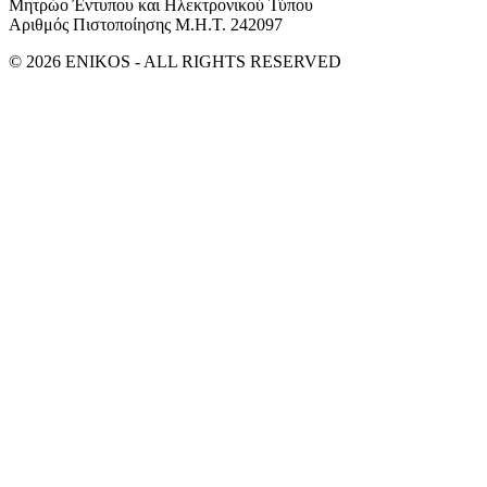
Μητρώο Έντυπου και Ηλεκτρονικού Τύπου
Αριθμός Πιστοποίησης Μ.Η.Τ. 242097
© 2026 ENIKOS - ALL RIGHTS RESERVED