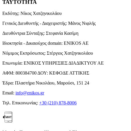
ΤΑΥΤΟΤΗΤΑ
Εκδότης:
Νίκος Χατζηνικολάου
Γενικός Διευθυντής - Διαχειριστής:
Μάνος Νιφλής
Διευθύντρια Σύνταξης:
Στεφανία Κασίμη
Ιδιοκτησία - Δικαιούχος domain:
ENIKOS AE
Νόμιμος Εκπρόσωπος:
Στέργιος Χατζηνικολάου
Επωνυμία:
ΕΝΙΚΟΣ ΥΠΗΡΕΣΙΕΣ ΔΙΑΔΙΚΤΥΟΥ ΑΕ
ΑΦΜ:
800384700
ΔΟΥ:
ΚΕΦΟΔΕ ΑΤΤΙΚΗΣ
Έδρα:
Πλαστήρα Νικολάου, Μαρούσι, 151 24
Email:
info@enikos.gr
Τηλ. Επικοινωνίας:
+30 (210) 878-8006