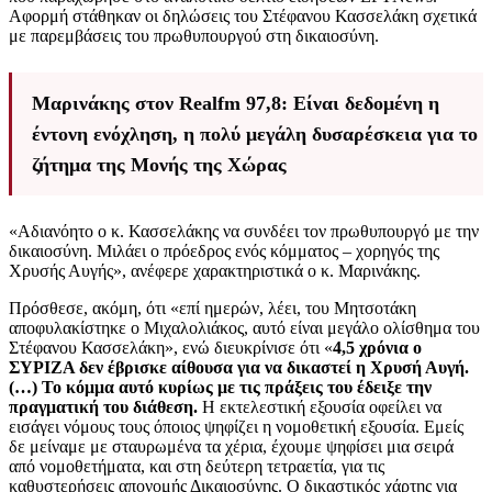
Αφορμή στάθηκαν οι δηλώσεις του Στέφανου Κασσελάκη σχετικά
με παρεμβάσεις του πρωθυπουργού στη δικαιοσύνη.
Μαρινάκης στον Realfm 97,8: Είναι δεδομένη η
έντονη ενόχληση, η πολύ μεγάλη δυσαρέσκεια για το
ζήτημα της Μονής της Χώρας
«Αδιανόητο ο κ. Κασσελάκης να συνδέει τον πρωθυπουργό με την
δικαιοσύνη. Μιλάει ο πρόεδρος ενός κόμματος – χορηγός της
Χρυσής Αυγής», ανέφερε χαρακτηριστικά ο κ. Μαρινάκης.
Πρόσθεσε, ακόμη, ότι «επί ημερών, λέει, του Μητσοτάκη
αποφυλακίστηκε ο Μιχαλολιάκος, αυτό είναι μεγάλο ολίσθημα του
Στέφανου Κασσελάκη», ενώ διευκρίνισε ότι «
4,5 χρόνια ο
ΣΥΡΙΖΑ δεν έβρισκε αίθουσα για να δικαστεί η Χρυσή Αυγή.
(…) Το κόμμα αυτό κυρίως με τις πράξεις του έδειξε την
πραγματική του διάθεση.
Η εκτελεστική εξουσία οφείλει να
εισάγει νόμους τους όποιος ψηφίζει η νομοθετική εξουσία. Εμείς
δε μείναμε με σταυρωμένα τα χέρια, έχουμε ψηφίσει μια σειρά
από νομοθετήματα, και στη δεύτερη τετραετία, για τις
καθυστερήσεις απονομής Δικαιοσύνης. Ο δικαστικός χάρτης για