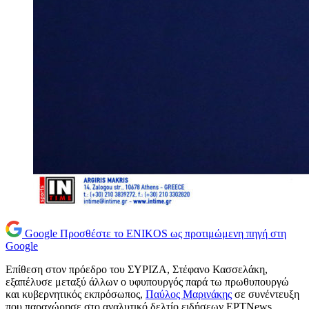
Google
Προσθέστε το ENIKOS ως προτιμώμενη πηγή στη
Google
Επίθεση στον πρόεδρο του ΣΥΡΙΖΑ, Στέφανο Κασσελάκη,
εξαπέλυσε μεταξύ άλλων ο υφυπουργός παρά τω πρωθυπουργώ
και κυβερνητικός εκπρόσωπος,
Παύλος Μαρινάκης
σε συνέντευξη
που παραχώρησε στο αναλυτικό δελτίο ειδήσεων ΕΡΤNews.