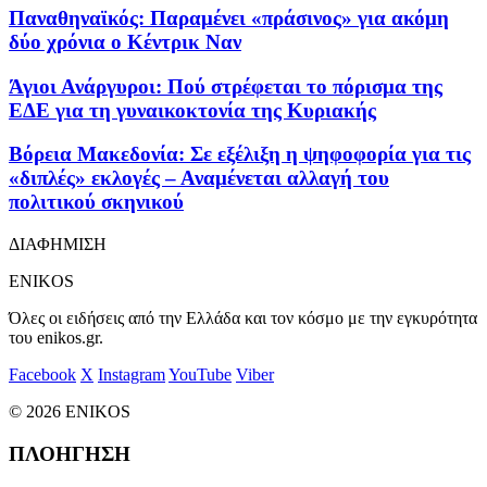
Παναθηναϊκός: Παραμένει «πράσινος» για ακόμη
δύο χρόνια ο Κέντρικ Ναν
Άγιοι Ανάργυροι: Πού στρέφεται το πόρισμα της
ΕΔΕ για τη γυναικοκτονία της Κυριακής
Βόρεια Μακεδονία: Σε εξέλιξη η ψηφοφορία για τις
«διπλές» εκλογές – Αναμένεται αλλαγή του
πολιτικού σκηνικού
ΔΙΑΦΗΜΙΣΗ
ENIKOS
Όλες οι ειδήσεις από την Ελλάδα και τον κόσμο με την εγκυρότητα
του enikos.gr.
Facebook
X
Instagram
YouTube
Viber
© 2026 ENIKOS
ΠΛΟΗΓΗΣΗ