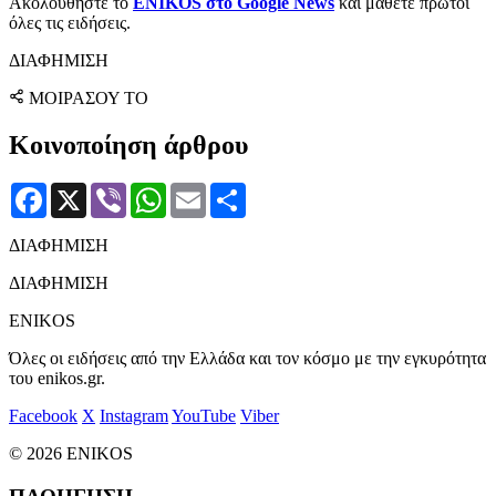
Ακολουθήστε το
ENIKOS στο Google News
και μάθετε πρώτοι
όλες τις ειδήσεις.
ΔΙΑΦΗΜΙΣΗ
ΜΟΙΡΑΣΟΥ ΤΟ
Κοινοποίηση άρθρου
Facebook
X
Viber
WhatsApp
Email
Μοιραστείτε
ΔΙΑΦΗΜΙΣΗ
ΔΙΑΦΗΜΙΣΗ
ENIKOS
Όλες οι ειδήσεις από την Ελλάδα και τον κόσμο με την εγκυρότητα
του enikos.gr.
Facebook
X
Instagram
YouTube
Viber
© 2026 ENIKOS