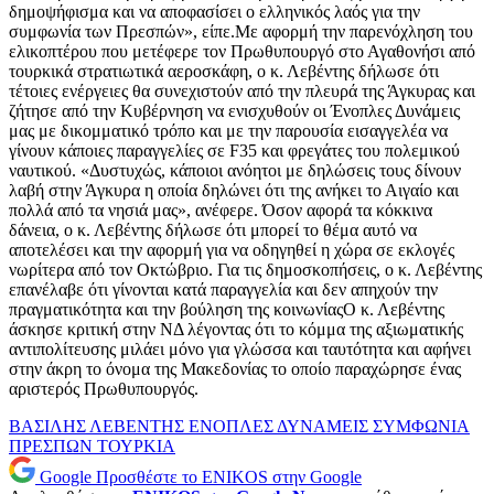
δημοψήφισμα και να αποφασίσει ο ελληνικός λαός για την
συμφωνία των Πρεσπών», είπε.Με αφορμή την παρενόχληση του
ελικοπτέρου που μετέφερε τον Πρωθυπουργό στο Αγαθονήσι από
τουρκικά στρατιωτικά αεροσκάφη, ο κ. Λεβέντης δήλωσε ότι
τέτοιες ενέργειες θα συνεχιστούν από την πλευρά της Άγκυρας και
ζήτησε από την Κυβέρνηση να ενισχυθούν οι Ένοπλες Δυνάμεις
μας με δικομματικό τρόπο και με την παρουσία εισαγγελέα να
γίνουν κάποιες παραγγελίες σε F35 και φρεγάτες του πολεμικού
ναυτικού. «Δυστυχώς, κάποιοι ανόητοι με δηλώσεις τους δίνουν
λαβή στην Άγκυρα η οποία δηλώνει ότι της ανήκει το Αιγαίο και
πολλά από τα νησιά μας», ανέφερε. Όσον αφορά τα κόκκινα
δάνεια, ο κ. Λεβέντης δήλωσε ότι μπορεί το θέμα αυτό να
αποτελέσει και την αφορμή για να οδηγηθεί η χώρα σε εκλογές
νωρίτερα από τον Οκτώβριο. Για τις δημοσκοπήσεις, ο κ. Λεβέντης
επανέλαβε ότι γίνονται κατά παραγγελία και δεν απηχούν την
πραγματικότητα και την βούληση της κοινωνίαςΟ κ. Λεβέντης
άσκησε κριτική στην ΝΔ λέγοντας ότι το κόμμα της αξιωματικής
αντιπολίτευσης μιλάει μόνο για γλώσσα και ταυτότητα και αφήνει
στην άκρη το όνομα της Μακεδονίας το οποίο παραχώρησε ένας
αριστερός Πρωθυπουργός.
ΒΑΣΙΛΗΣ ΛΕΒΕΝΤΗΣ
ΕΝΟΠΛΕΣ ΔΥΝΑΜΕΙΣ
ΣΥΜΦΩΝΙΑ
ΠΡΕΣΠΩΝ
ΤΟΥΡΚΙΑ
Google
Προσθέστε το ENIKOS στην Google