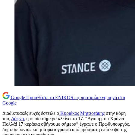
Google
Προσθέστε το ENIKOS ως προτιμώμενη πηγή στη
Google
Διαδικτυακές ευχές έστειλε ο
Κυριάκος Μητσοτάκης
στην κόρη
του,
Δάφνη,
η οποία σήμερα κλείνει τα 17. “Αγάπη μου Χρόνια
Πολλά! 17 κεράκια σβήνουμε σήμερα” έγραψε ο Πρωθυπουργός,
δημοσιεύοντας και μια φωτογραφία από πρόσφατη επίσκεψη της
κόρης του στο γραφείο του.