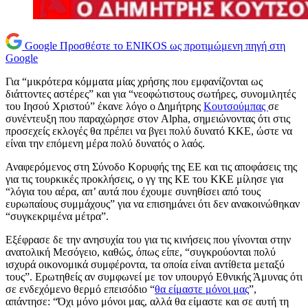
Google
Προσθέστε το ENIKOS ως προτιμώμενη πηγή στη
Google
Για “μικρότερα κόμματα μίας χρήσης που εμφανίζονται ως
διάττοντες αστέρες” και για “νεοφώτιστους σωτήρες, συνομιλητές
του Ιησού Χριστού” έκανε λόγο ο Δημήτρης
Κουτσούμπας
σε
συνέντευξη που παραχώρησε στον Alpha, σημειώνοντας ότι στις
προσεχείς εκλογές θα πρέπει να βγει πολύ δυνατό ΚΚΕ, ώστε να
είναι την επόμενη μέρα πολύ δυνατός ο λαός.
Αναφερόμενος στη Σύνοδο Κορυφής της ΕΕ και τις αποφάσεις της
για τις τουρκικές προκλήσεις, ο γγ της ΚΕ του ΚΚΕ μίλησε για
“λόγια του αέρα, απ’ αυτά που έχουμε συνηθίσει από τους
ευρωπαίους συμμάχους” για να επισημάνει ότι δεν ανακοινώθηκαν
“συγκεκριμένα μέτρα”.
Εξέφρασε δε την ανησυχία του για τις κινήσεις που γίνονται στην
ανατολική Μεσόγειο, καθώς, όπως είπε, “συγκρούονται πολύ
ισχυρά οικονομικά συμφέροντα, τα οποία είναι αντίθετα μεταξύ
τους”. Ερωτηθείς αν συμφωνεί με τον υπουργό Εθνικής Άμυνας ότι
σε ενδεχόμενο θερμό επεισόδιο “
θα είμαστε μόνοι μας
”,
απάντησε: “Όχι μόνο μόνοι μας, αλλά θα είμαστε και σε αυτή τη