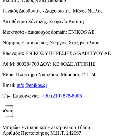
Εκδότης:
Νίκος Χατζηνικολάου
Γενικός Διευθυντής - Διαχειριστής:
Μάνος Νιφλής
Διευθύντρια Σύνταξης:
Στεφανία Κασίμη
Ιδιοκτησία - Δικαιούχος domain:
ENIKOS AE
Νόμιμος Εκπρόσωπος:
Στέργιος Χατζηνικολάου
Επωνυμία:
ΕΝΙΚΟΣ ΥΠΗΡΕΣΙΕΣ ΔΙΑΔΙΚΤΥΟΥ ΑΕ
ΑΦΜ:
800384700
ΔΟΥ:
ΚΕΦΟΔΕ ΑΤΤΙΚΗΣ
Έδρα:
Πλαστήρα Νικολάου, Μαρούσι, 151 24
Email:
info@enikos.gr
Τηλ. Επικοινωνίας:
+30 (210) 878-8006
Μητρώο Έντυπου και Ηλεκτρονικού Τύπου
Αριθμός Πιστοποίησης Μ.Η.Τ. 242097