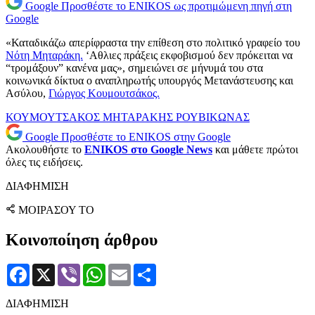
Google
Προσθέστε το ENIKOS ως προτιμώμενη πηγή στη
Google
«Καταδικάζω απερίφραστα την επίθεση στο πολιτικό γραφείο του
Νότη Μηταράκη.
‘Αθλιες πράξεις εκφοβισμού δεν πρόκειται να
“τρομάξουν” κανένα μας», σημειώνει σε μήνυμά του στα
κοινωνικά δίκτυα ο αναπληρωτής υπουργός Μετανάστευσης και
Ασύλου,
Γιώργος Κουμουτσάκος.
ΚΟΥΜΟΥΤΣΑΚΟΣ
ΜΗΤΑΡΑΚΗΣ
ΡΟΥΒΙΚΩΝΑΣ
Google
Προσθέστε το ENIKOS στην Google
Ακολουθήστε το
ENIKOS στο Google News
και μάθετε πρώτοι
όλες τις ειδήσεις.
ΔΙΑΦΗΜΙΣΗ
ΜΟΙΡΑΣΟΥ ΤΟ
Κοινοποίηση άρθρου
Facebook
X
Viber
WhatsApp
Email
Μοιραστείτε
ΔΙΑΦΗΜΙΣΗ