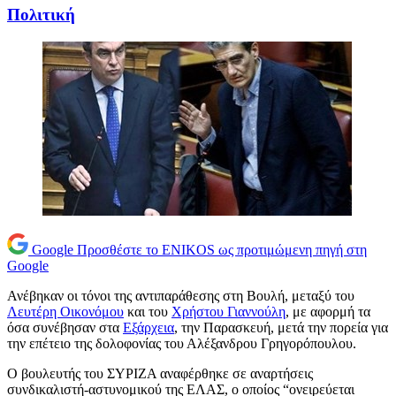
Πολιτική
Google
Προσθέστε το ENIKOS ως προτιμώμενη πηγή στη
Google
Ανέβηκαν οι τόνοι της αντιπαράθεσης στη Βουλή, μεταξύ του
Λευτέρη Οικονόμου
και του
Χρήστου Γιαννούλη
, με αφορμή τα
όσα συνέβησαν στα
Εξάρχεια
, την Παρασκευή, μετά την πορεία για
την επέτειο της δολοφονίας του Αλέξανδρου Γρηγορόπουλου.
Ο βουλευτής του ΣΥΡΙΖΑ αναφέρθηκε σε αναρτήσεις
συνδικαλιστή-αστυνομικού της ΕΛΑΣ, ο οποίος “ονειρεύεται