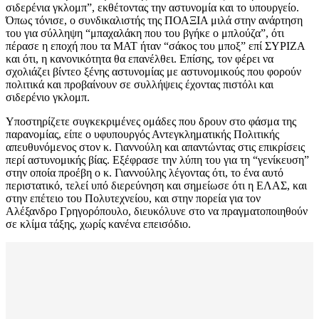
σιδερένια γκλομπ”, εκθέτοντας την αστυνομία και το υπουργείο.
Όπως τόνισε, ο συνδικαλιστής της ΠΟΑΞΙΑ μιλά στην ανάρτηση
του για σύλληψη “μπαχαλάκη που του βγήκε ο μπλούζα”, ότι
πέρασε η εποχή που τα ΜΑΤ ήταν “σάκος του μποξ” επί ΣΥΡΙΖΑ
και ότι, η κανονικότητα θα επανέλθει. Επίσης, τον φέρει να
σχολιάζει βίντεο ξένης αστυνομίας με αστυνομικούς που φορούν
πολιτικά και προβαίνουν σε συλλήψεις έχοντας πιστόλι και
σιδερένιο γκλομπ.
Υποστηρίζετε συγκεκριμένες ομάδες που δρουν στο φάσμα της
παρανομίας, είπε ο υφυπουργός Αντεγκληματικής Πολιτικής
απευθυνόμενος στον κ. Γιαννούλη και απαντώντας στις επικρίσεις
περί αστυνομικής βίας. Εξέφρασε την λύπη του για τη “γενίκευση”
στην οποία προέβη ο κ. Γιαννούλης λέγοντας ότι, το ένα αυτό
περιστατικό, τελεί υπό διερεύνηση και σημείωσε ότι η ΕΛΑΣ, και
στην επέτειο του Πολυτεχνείου, και στην πορεία για τον
Αλέξανδρο Γρηγορόπουλο, διευκόλυνε στο να πραγματοποιηθούν
σε κλίμα τάξης, χωρίς κανένα επεισόδιο.