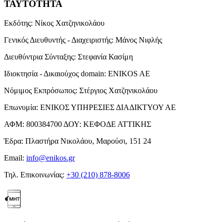
ΤΑΥΤΟΤΗΤΑ
Εκδότης:
Νίκος Χατζηνικολάου
Γενικός Διευθυντής - Διαχειριστής:
Μάνος Νιφλής
Διευθύντρια Σύνταξης:
Στεφανία Κασίμη
Ιδιοκτησία - Δικαιούχος domain:
ENIKOS AE
Νόμιμος Εκπρόσωπος:
Στέργιος Χατζηνικολάου
Επωνυμία:
ΕΝΙΚΟΣ ΥΠΗΡΕΣΙΕΣ ΔΙΑΔΙΚΤΥΟΥ ΑΕ
ΑΦΜ:
800384700
ΔΟΥ:
ΚΕΦΟΔΕ ΑΤΤΙΚΗΣ
Έδρα:
Πλαστήρα Νικολάου, Μαρούσι, 151 24
Email:
info@enikos.gr
Τηλ. Επικοινωνίας:
+30 (210) 878-8006