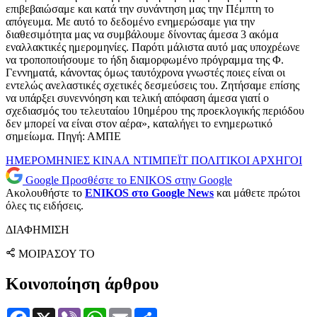
επιβεβαιώσαμε και κατά την συνάντηση μας την Πέμπτη το
απόγευμα. Με αυτό το δεδομένο ενημερώσαμε για την
διαθεσιμότητα μας να συμβάλουμε δίνοντας άμεσα 3 ακόμα
εναλλακτικές ημερομηνίες. Παρότι μάλιστα αυτό μας υποχρέωνε
να τροποποιήσουμε το ήδη διαμορφωμένο πρόγραμμα της Φ.
Γεννηματά, κάνοντας όμως ταυτόχρονα γνωστές ποιες είναι οι
εντελώς ανελαστικές σχετικές δεσμεύσεις του. Ζητήσαμε επίσης
να υπάρξει συνεννόηση και τελική απόφαση άμεσα γιατί ο
σχεδιασμός του τελευταίου 10ημέρου της προεκλογικής περιόδου
δεν μπορεί να είναι στον αέρα», καταλήγει το ενημερωτικό
σημείωμα. Πηγή: ΑΜΠΕ
ΗΜΕΡΟΜΗΝΙΕΣ
ΚΙΝΑΛ
ΝΤΙΜΠΕΪΤ
ΠΟΛΙΤΙΚΟΙ ΑΡΧΗΓΟΙ
Google
Προσθέστε το ENIKOS στην Google
Ακολουθήστε το
ENIKOS στο Google News
και μάθετε πρώτοι
όλες τις ειδήσεις.
ΔΙΑΦΗΜΙΣΗ
ΜΟΙΡΑΣΟΥ ΤΟ
Κοινοποίηση άρθρου
Facebook
X
Viber
WhatsApp
Email
Μοιραστείτε