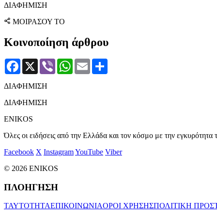
ΔΙΑΦΗΜΙΣΗ
ΜΟΙΡΑΣΟΥ ΤΟ
Κοινοποίηση άρθρου
Facebook
X
Viber
WhatsApp
Email
Μοιραστείτε
ΔΙΑΦΗΜΙΣΗ
ΔΙΑΦΗΜΙΣΗ
ENIKOS
Όλες οι ειδήσεις από την Ελλάδα και τον κόσμο με την εγκυρότητα τ
Facebook
X
Instagram
YouTube
Viber
© 2026 ENIKOS
ΠΛΟΗΓΗΣΗ
ΤΑΥΤΟΤΗΤΑ
ΕΠΙΚΟΙΝΩΝΙΑ
ΟΡΟΙ ΧΡΗΣΗΣ
ΠΟΛΙΤΙΚΗ ΠΡΟΣ