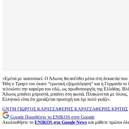
«Εμένα με ικανοποιεί. Ο Άδωνις θα ανέλθει μέσα στη δεκαετία που 
Ήδη ο Τραμπ του έκανε “ερωτική εξομολόγηση” και η Γερμανία το ίδ
τελειώσει την καριέρα του εδώ, ως πρωθυπουργός της Ελλάδας. Βλέπ
Άδωνις μπαίνει μπροστά, μπαίνει στη φωτιά. Πλακώνεται με όλους, ο
Ελληνικό είπα ότι χρειάζεται προσοχή και όχι πολύ γκάζι».
GNTM
ΓΙΩΡΓΟΣ ΚΑΡΑΤΖΑΦΕΡΗΣ
ΚΑΡΑΤΖΑΦΕΡΗΣ
ΚΡΙΤΗΣ
Google
Προσθέστε το ENIKOS στην Google
Ακολουθήστε το
ENIKOS στο Google News
και μάθετε πρώτοι όλες