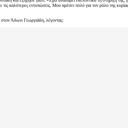
άκη και εξήγησε γιατί: «Έχω αναλάβει εθελοντικά τη στήριξή της, γ
 με τις καλύτερες εντυπώσεις. Μου αρέσει πολύ για τον ρόλο της κυρ
στον Άδωνι Γεωργιάδη, λέγοντας: