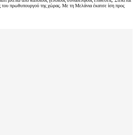
ιατί βλέπω από κάποιους γελοίους συναδέλφους επιθέσεις. Στέκεται
ίας του πρωθυπουργού της χώρας. Με τη Μελάνια έκατσε ίση προς