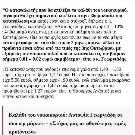
“Ο καταναλωτής που θα επιλέξει το καλάθι του νοικοκυριού,
σίγουρα θα έχει σημαντική ωφέλεια στην εβδομαδιαία του
κατανάλωση
και αυτός είναι και ο στόχος”, δήλωσε ο κ.
Γεωργιάδης, και συνέχισε: «Αυτούς του μήνες είχαμε 3 – 10%
πληθωρισμό ανά μήνα, με σημαντική αύξηση τιμών από το
Σεπτέμβριο», είπε ο υπουργός και τόνισε πως με το νέο μέτρο
«
επιστρέφουμε σε επίπεδο τιμών 2 μήνες πριν». «Όλα τα
προϊόντα είναι κάτω από τις τιμές της 3ης Οκτωβρίου, με
εξαίρεση τον ντοματοπολτό που οι καταναλωτές τον βρήκαν
σήμερα 0,01 – 0,02 ευρώ ακριβότερο», είπε ο κ. Γεωργιάδης.
«
Ο καταναλωτής που αγόραζε επώνυμο γάλα από 1,40 – 1,80
ευρώ, σήμερα το βρήκε 1,22 ευρώ. Η φέτα που αρχές Οκτωβρίου
είχε 5,58 ευρώ, σήμερα είχε 4, 90 ευρώ, ενώ επώνυμα μακαρόνια
που κανείς αγόραζε με 1,42 ευρώ, σήμερα μπόρεσε να τα
προμηθευτεί με 1,27 ευρώ», είπε ο Υπουργός Ανάπτυξης και
Επενδύσεων και συνέχισε:
Καλάθι του νοικοκυριού: Αυτοψία Γεωργιάδη σε
σούπερ μάρκετ – «Στόχος μας οι φθηνότερες τιμές
προϊόντων»