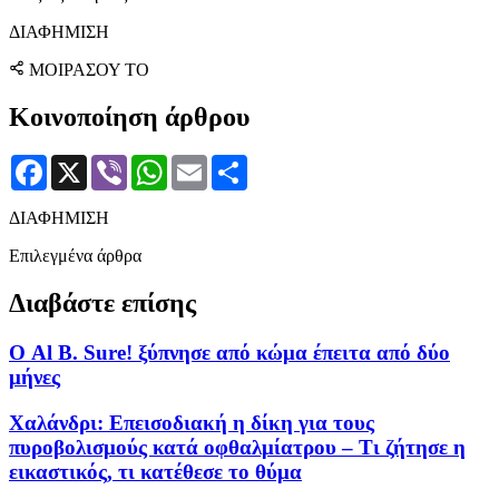
ΔΙΑΦΗΜΙΣΗ
ΜΟΙΡΑΣΟΥ ΤΟ
Κοινοποίηση άρθρου
Facebook
X
Viber
WhatsApp
Email
Μοιραστείτε
ΔΙΑΦΗΜΙΣΗ
Επιλεγμένα άρθρα
Διαβάστε επίσης
Ο Al B. Sure! ξύπνησε από κώμα έπειτα από δύο
μήνες
Χαλάνδρι: Επεισοδιακή η δίκη για τους
πυροβολισμούς κατά οφθαλμίατρου – Τι ζήτησε η
εικαστικός, τι κατέθεσε το θύμα