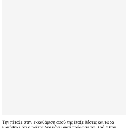
Την πέταξε στην εκκαθάριση αφού της έταξε θέσεις και τώρα
θυμήθηκε ότι ο ηγέτης δεν κάνει γιατί πρόδωσε τον λαό. Όταν