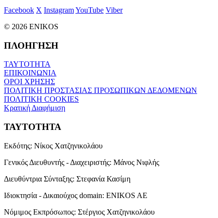
Facebook
X
Instagram
YouTube
Viber
© 2026 ENIKOS
ΠΛΟΗΓΗΣΗ
ΤΑΥΤΟΤΗΤΑ
ΕΠΙΚΟΙΝΩΝΙΑ
ΟΡΟΙ ΧΡΗΣΗΣ
ΠΟΛΙΤΙΚΗ ΠΡΟΣΤΑΣΙΑΣ ΠΡΟΣΩΠΙΚΩΝ ΔΕΔΟΜΕΝΩΝ
ΠΟΛΙΤΙΚΗ COOKIES
Κρατική Διαφήμιση
ΤΑΥΤΟΤΗΤΑ
Εκδότης:
Νίκος Χατζηνικολάου
Γενικός Διευθυντής - Διαχειριστής:
Μάνος Νιφλής
Διευθύντρια Σύνταξης:
Στεφανία Κασίμη
Ιδιοκτησία - Δικαιούχος domain:
ENIKOS AE
Νόμιμος Εκπρόσωπος:
Στέργιος Χατζηνικολάου