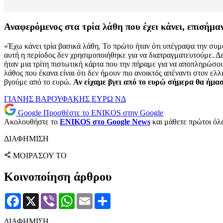
Αναφερόμενος στα τρία λάθη που έχει κάνει, επισήμαν
«Έχω κάνει τρία βασικά λάθη. Το πρώτο ήταν ότι υπέγραψα την συμφ
αυτή η περίοδος δεν χρησιμοποιήθηκε για να διαπραγματευτούμε. Δ
ήταν μια τρίτη πιστωτική κάρτα που την πήραμε για να αποπληρώσ
λάθος που έκανα είναι ότι δεν ήμουν πιο ανοικτός απέναντι στον ελλ
βγούμε από το ευρώ.
Αν είχαμε βγει από το ευρώ σήμερα θα ήμα
ΓΙΑΝΗΣ ΒΑΡΟΥΦΑΚΗΣ
ΕΥΡΩ
ΝΔ
Google
Προσθέστε το ENIKOS στην Google
Ακολουθήστε το
ENIKOS στο Google News
και μάθετε πρώτοι όλες
ΔΙΑΦΗΜΙΣΗ
ΜΟΙΡΑΣΟΥ ΤΟ
Κοινοποίηση άρθρου
Facebook
X
Viber
WhatsApp
Email
Μοιραστείτε
ΔΙΑΦΗΜΙΣΗ