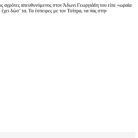
υς αγρότες απευθυνόμενος στον Άδωνι Γεωργιάδη του είπε «ωραία
χει δώσ’ τα. Τα έσπειρες με τον Τσίπρα, να πας στην