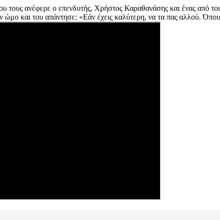
ου τους ανέφερε ο επενδυτής, Χρήστος Καραθανάσης και ένας από το
ώμο και του απάντησε: «Εάν έχεις καλύτερη, να τα πας αλλού. Όπου έ