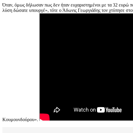
Όταν, όμως δήλωσαν πως δεν ήταν ευχαριστημένοι με τα 32 ευρώ π
λύση δώσατε υπουργέ», τότε ο Άδωνις Γεωργιάδης τον χτύπησε στον 
Κουμουνδούρου».