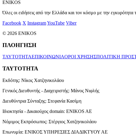
ENIKOS
Όλες οι ειδήσεις από την Ελλάδα και τον κόσμο με την εγκυρότητα τ
Facebook
X
Instagram
YouTube
Viber
© 2026 ENIKOS
ΠΛΟΗΓΗΣΗ
ΤΑΥΤΟΤΗΤΑ
ΕΠΙΚΟΙΝΩΝΙΑ
ΟΡΟΙ ΧΡΗΣΗΣ
ΠΟΛΙΤΙΚΗ ΠΡΟΣ
ΤΑΥΤΟΤΗΤΑ
Εκδότης:
Νίκος Χατζηνικολάου
Γενικός Διευθυντής - Διαχειριστής:
Μάνος Νιφλής
Διευθύντρια Σύνταξης:
Στεφανία Κασίμη
Ιδιοκτησία - Δικαιούχος domain:
ENIKOS AE
Νόμιμος Εκπρόσωπος:
Στέργιος Χατζηνικολάου
Επωνυμία:
ΕΝΙΚΟΣ ΥΠΗΡΕΣΙΕΣ ΔΙΑΔΙΚΤΥΟΥ ΑΕ