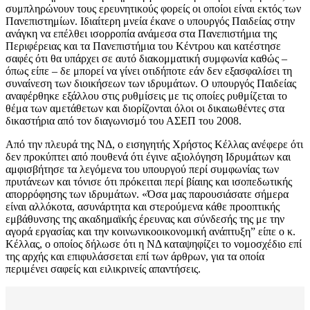
συμπληρώνουν τους ερευνητικούς φορείς οι οποίοι είναι εκτός των
Πανεπιστημίων. Ιδιαίτερη μνεία έκανε ο υπουργός Παιδείας στην
ανάγκη να επέλθει ισορροπία ανάμεσα στα Πανεπιστήμια της
Περιφέρειας και τα Πανεπιστήμια του Κέντρου και κατέστησε
σαφές ότι θα υπάρχει σε αυτό διακομματική συμφωνία καθώς –
όπως είπε – δε μπορεί να γίνει οτιδήποτε εάν δεν εξασφαλίσει τη
συναίνεση των διοικήσεων των ιδρυμάτων. Ο υπουργός Παιδείας
αναφέρθηκε εξάλλου στις ρυθμίσεις με τις οποίες ρυθμίζεται το
θέμα των αμετάθετων και διορίζονται όλοι οι δικαιωθέντες στα
δικαστήρια από τον διαγωνισμό του ΑΣΕΠ του 2008.
Από την πλευρά της ΝΔ, ο εισηγητής Χρήστος Κέλλας ανέφερε ότι
δεν προκύπτει από πουθενά ότι έγινε αξιολόγηση Ιδρυμάτων και
αμφισβήτησε τα λεγόμενα του υπουργού περί συμφωνίας των
πρυτάνεων και τόνισε ότι πρόκειται περί βίαιης και ισοπεδωτικής
απορρόφησης των ιδρυμάτων. «Όσα μας παρουσιάσατε σήμερα
είναι αλλόκοτα, ασυνάρτητα και στερούμενα κάθε προοπτικής
εμβάθυνσης της ακαδημαϊκής έρευνας και σύνδεσής της με την
αγορά εργασίας και την κοινωνικοοικονομική ανάπτυξη” είπε ο κ.
Κέλλας, ο οποίος δήλωσε ότι η ΝΔ καταψηφίζει το νομοσχέδιο επί
της αρχής και επιφυλάσσεται επί των άρθρων, για τα οποία
περιμένει σαφείς και ειλικρινείς απαντήσεις.