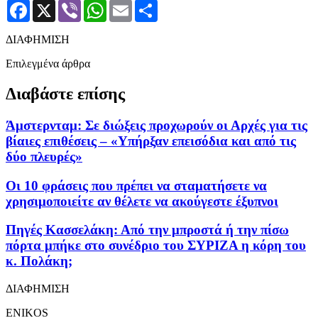
Facebook
X
Viber
WhatsApp
Email
Μοιραστείτε
ΔΙΑΦΗΜΙΣΗ
Επιλεγμένα άρθρα
Διαβάστε επίσης
Άμστερνταμ: Σε διώξεις προχωρούν οι Αρχές για τις
βίαιες επιθέσεις – «Υπήρξαν επεισόδια και από τις
δύο πλευρές»
Οι 10 φράσεις που πρέπει να σταματήσετε να
χρησιμοποιείτε αν θέλετε να ακούγεστε έξυπνοι
Πηγές Κασσελάκη: Από την μπροστά ή την πίσω
πόρτα μπήκε στο συνέδριο του ΣΥΡΙΖΑ η κόρη του
κ. Πολάκη;
ΔΙΑΦΗΜΙΣΗ
ENIKOS