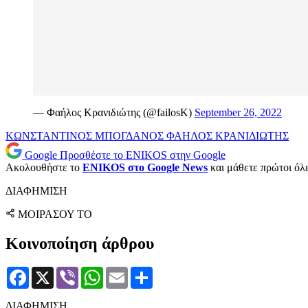
— Φαήλος Κρανιδιώτης (@failosK)
September 26, 2022
ΚΩΝΣΤΑΝΤΙΝΟΣ ΜΠΟΓΔΑΝΟΣ
ΦΑΗΛΟΣ ΚΡΑΝΙΔΙΩΤΗΣ
Google
Προσθέστε το ENIKOS στην Google
Ακολουθήστε το
ENIKOS στο Google News
και μάθετε πρώτοι όλες
ΔΙΑΦΗΜΙΣΗ
ΜΟΙΡΑΣΟΥ ΤΟ
Κοινοποίηση άρθρου
Facebook
X
Viber
WhatsApp
Email
Μοιραστείτε
ΔΙΑΦΗΜΙΣΗ