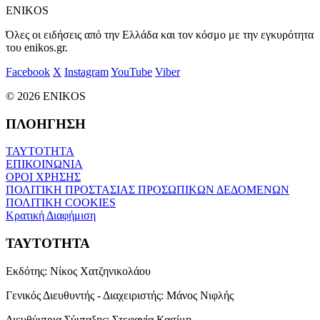
ENIKOS
Όλες οι ειδήσεις από την Ελλάδα και τον κόσμο με την εγκυρότητα
του enikos.gr.
Facebook
X
Instagram
YouTube
Viber
© 2026 ENIKOS
ΠΛΟΗΓΗΣΗ
ΤΑΥΤΟΤΗΤΑ
ΕΠΙΚΟΙΝΩΝΙΑ
ΟΡΟΙ ΧΡΗΣΗΣ
ΠΟΛΙΤΙΚΗ ΠΡΟΣΤΑΣΙΑΣ ΠΡΟΣΩΠΙΚΩΝ ΔΕΔΟΜΕΝΩΝ
ΠΟΛΙΤΙΚΗ COOKIES
Κρατική Διαφήμιση
ΤΑΥΤΟΤΗΤΑ
Εκδότης:
Νίκος Χατζηνικολάου
Γενικός Διευθυντής - Διαχειριστής:
Μάνος Νιφλής
Διευθύντρια Σύνταξης:
Στεφανία Κασίμη