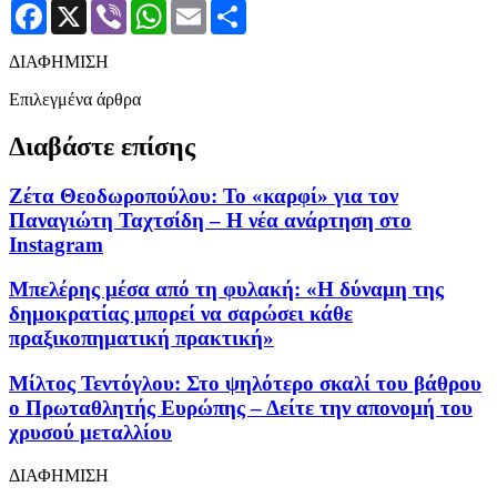
Facebook
X
Viber
WhatsApp
Email
Μοιραστείτε
ΔΙΑΦΗΜΙΣΗ
Επιλεγμένα άρθρα
Διαβάστε επίσης
Ζέτα Θεοδωροπούλου: Το «καρφί» για τον
Παναγιώτη Ταχτσίδη – Η νέα ανάρτηση στο
Instagram
Μπελέρης μέσα από τη φυλακή: «Η δύναμη της
δημοκρατίας μπορεί να σαρώσει κάθε
πραξικοπηματική πρακτική»
Μίλτος Τεντόγλου: Στο ψηλότερο σκαλί του βάθρου
ο Πρωταθλητής Ευρώπης – Δείτε την απονομή του
χρυσού μεταλλίου
ΔΙΑΦΗΜΙΣΗ