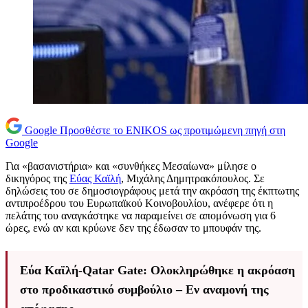
Google
Προσθέστε το ENIKOS ως προτιμώμενη πηγή στη
Google
Για «βασανιστήρια» και «συνθήκες Μεσαίωνα» μίλησε ο
δικηγόρος της
Εύας Καϊλή
, Μιχάλης Δημητρακόπουλος. Σε
δηλώσεις του σε δημοσιογράφους μετά την ακρόαση της έκπτωτης
αντιπροέδρου του Ευρωπαϊκού Κοινοβουλίου, ανέφερε ότι η
πελάτης του αναγκάστηκε να παραμείνει σε απομόνωση για 6
ώρες, ενώ αν και κρύωνε δεν της έδωσαν το μπουφάν της.
Εύα Καϊλή-Qatar Gate: Ολοκληρώθηκε η ακρόαση
στο προδικαστικό συμβούλιο – Εν αναμονή της