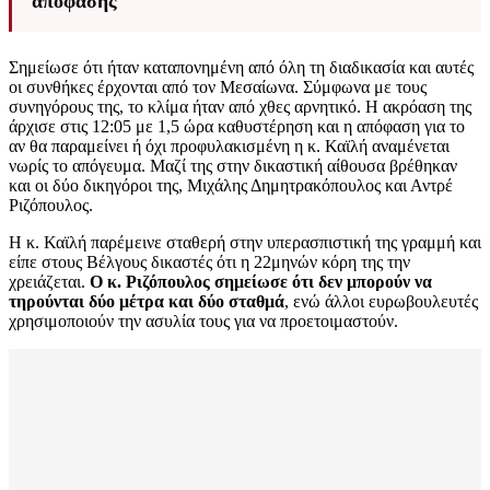
απόφασης
Σημείωσε ότι ήταν καταπονημένη από όλη τη διαδικασία και αυτές
οι συνθήκες έρχονται από τον Μεσαίωνα. Σύμφωνα με τους
συνηγόρους της, το κλίμα ήταν από χθες αρνητικό. Η ακρόαση της
άρχισε στις 12:05 με 1,5 ώρα καθυστέρηση και η απόφαση για το
αν θα παραμείνει ή όχι προφυλακισμένη η κ. Καϊλή αναμένεται
νωρίς το απόγευμα. Μαζί της στην δικαστική αίθουσα βρέθηκαν
και οι δύο δικηγόροι της, Μιχάλης Δημητρακόπουλος και Αντρέ
Ριζόπουλος.
Η κ. Καϊλή παρέμεινε σταθερή στην υπερασπιστική της γραμμή και
είπε στους Βέλγους δικαστές ότι η 22μηνών κόρη της την
χρειάζεται.
Ο κ. Ριζόπουλος σημείωσε ότι δεν μπορούν να
τηρούνται δύο μέτρα και δύο σταθμά
, ενώ άλλοι ευρωβουλευτές
χρησιμοποιούν την ασυλία τους για να προετοιμαστούν.