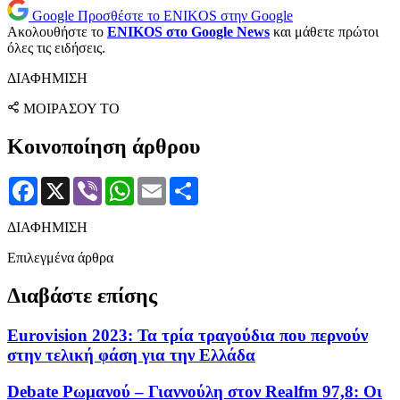
Google
Προσθέστε το ENIKOS στην Google
Ακολουθήστε το
ENIKOS στο Google News
και μάθετε πρώτοι
όλες τις ειδήσεις.
ΔΙΑΦΗΜΙΣΗ
ΜΟΙΡΑΣΟΥ ΤΟ
Κοινοποίηση άρθρου
Facebook
X
Viber
WhatsApp
Email
Μοιραστείτε
ΔΙΑΦΗΜΙΣΗ
Επιλεγμένα άρθρα
Διαβάστε επίσης
Eurovision 2023: Τα τρία τραγούδια που περνούν
στην τελική φάση για την Ελλάδα
Debate Ρωμανού – Γιαννούλη στον Realfm 97,8: Οι