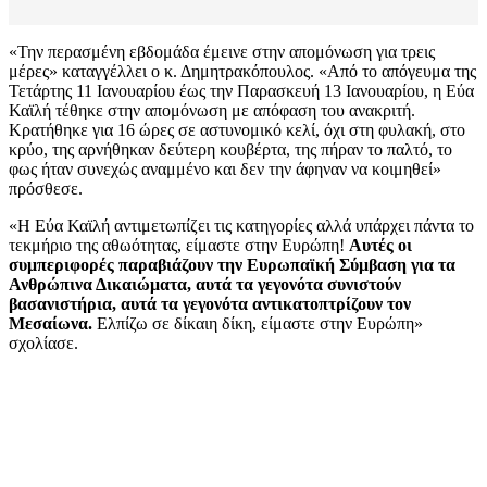
«Την περασμένη εβδομάδα έμεινε στην απομόνωση για τρεις
μέρες» καταγγέλλει ο κ. Δημητρακόπουλος. «Από το απόγευμα της
Τετάρτης 11 Ιανουαρίου έως την Παρασκευή 13 Ιανουαρίου, η Εύα
Καϊλή τέθηκε στην απομόνωση με απόφαση του ανακριτή.
Κρατήθηκε για 16 ώρες σε αστυνομικό κελί, όχι στη φυλακή, στο
κρύο, της αρνήθηκαν δεύτερη κουβέρτα, της πήραν το παλτό, το
φως ήταν συνεχώς αναμμένο και δεν την άφηναν να κοιμηθεί»
πρόσθεσε.
«Η Εύα Καϊλή αντιμετωπίζει τις κατηγορίες αλλά υπάρχει πάντα το
τεκμήριο της αθωότητας, είμαστε στην Ευρώπη!
Αυτές οι
συμπεριφορές παραβιάζουν την Ευρωπαϊκή Σύμβαση για τα
Ανθρώπινα Δικαιώματα, αυτά τα γεγονότα συνιστούν
βασανιστήρια, αυτά τα γεγονότα αντικατοπτρίζουν τον
Μεσαίωνα.
Ελπίζω σε δίκαιη δίκη, είμαστε στην Ευρώπη»
σχολίασε.