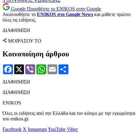
ΥΠΟΨΗΦΙΟΣ
ΨΩΜΙΑΔΗΣ
Google
Προσθέστε το ENIKOS στην Google
Ακολουθήστε το
ENIKOS στο Google News
και μάθετε πρώτοι
όλες τις ειδήσεις.
ΔΙΑΦΗΜΙΣΗ
ΜΟΙΡΑΣΟΥ ΤΟ
Κοινοποίηση άρθρου
Facebook
X
Viber
WhatsApp
Email
Μοιραστείτε
ΔΙΑΦΗΜΙΣΗ
ΔΙΑΦΗΜΙΣΗ
ENIKOS
Όλες οι ειδήσεις από την Ελλάδα και τον κόσμο με την εγκυρότητα
του enikos.gr.
Facebook
X
Instagram
YouTube
Viber