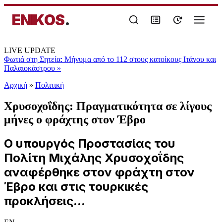
ENIKOS
.
LIVE UPDATE
Φωτιά στη Σητεία: Μήνυμα από το 112 στους κατοίκους Ιτάνου και
Παλαιοκάστρου
»
Αρχική
»
Πολιτική
Χρυσοχοΐδης: Πραγματικότητα σε λίγους
μήνες ο φράχτης στον Έβρο
Ο υπουργός Προστασίας του
Πολίτη Μιχάλης Χρυσοχοΐδης
αναφέρθηκε στον φράχτη στον
Έβρο και στις τουρκικές
προκλήσεις...