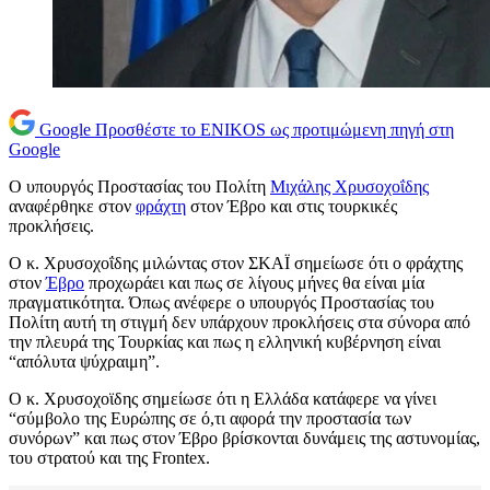
Google
Προσθέστε το ENIKOS ως προτιμώμενη πηγή στη
Google
Ο υπουργός Προστασίας του Πολίτη
Μιχάλης Χρυσοχοΐδης
αναφέρθηκε στον
φράχτη
στον Έβρο και στις τουρκικές
προκλήσεις.
Ο κ. Χρυσοχοΐδης μιλώντας στον ΣΚΑΪ σημείωσε ότι ο φράχτης
στον
Έβρο
προχωράει και πως σε λίγους μήνες θα είναι μία
πραγματικότητα. Όπως ανέφερε ο υπουργός Προστασίας του
Πολίτη αυτή τη στιγμή δεν υπάρχουν προκλήσεις στα σύνορα από
την πλευρά της Τουρκίας και πως η ελληνική κυβέρνηση είναι
“απόλυτα ψύχραιμη”.
Ο κ. Χρυσοχοϊδης σημείωσε ότι η Ελλάδα κατάφερε να γίνει
“σύμβολο της Ευρώπης σε ό,τι αφορά την προστασία των
συνόρων” και πως στον Έβρο βρίσκονται δυνάμεις της αστυνομίας,
του στρατού και της Frontex.