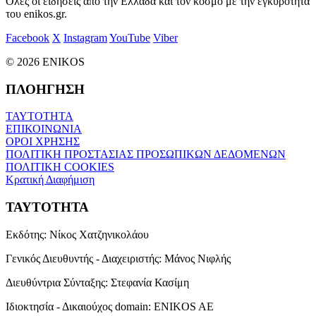
Όλες οι ειδήσεις από την Ελλάδα και τον κόσμο με την εγκυρότητα
του enikos.gr.
Facebook
X
Instagram
YouTube
Viber
© 2026 ENIKOS
ΠΛΟΗΓΗΣΗ
ΤΑΥΤΟΤΗΤΑ
ΕΠΙΚΟΙΝΩΝΙΑ
ΟΡΟΙ ΧΡΗΣΗΣ
ΠΟΛΙΤΙΚΗ ΠΡΟΣΤΑΣΙΑΣ ΠΡΟΣΩΠΙΚΩΝ ΔΕΔΟΜΕΝΩΝ
ΠΟΛΙΤΙΚΗ COOKIES
Κρατική Διαφήμιση
ΤΑΥΤΟΤΗΤΑ
Εκδότης:
Νίκος Χατζηνικολάου
Γενικός Διευθυντής - Διαχειριστής:
Μάνος Νιφλής
Διευθύντρια Σύνταξης:
Στεφανία Κασίμη
Ιδιοκτησία - Δικαιούχος domain:
ENIKOS AE