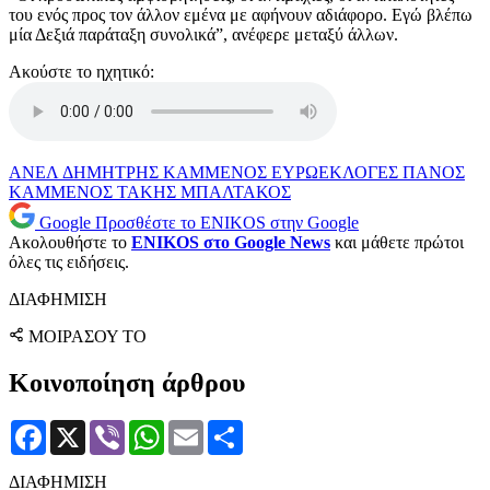
του ενός προς τον άλλον εμένα με αφήνουν αδιάφορο. Εγώ βλέπω
μία Δεξιά παράταξη συνολικά”, ανέφερε μεταξύ άλλων.
Ακούστε το ηχητικό:
ΑΝΕΛ
ΔΗΜΗΤΡΗΣ ΚΑΜΜΕΝΟΣ
ΕΥΡΩΕΚΛΟΓΕΣ
ΠΑΝΟΣ
ΚΑΜΜΕΝΟΣ
ΤΑΚΗΣ ΜΠΑΛΤΑΚΟΣ
Google
Προσθέστε το ENIKOS στην Google
Ακολουθήστε το
ENIKOS στο Google News
και μάθετε πρώτοι
όλες τις ειδήσεις.
ΔΙΑΦΗΜΙΣΗ
ΜΟΙΡΑΣΟΥ ΤΟ
Κοινοποίηση άρθρου
Facebook
X
Viber
WhatsApp
Email
Μοιραστείτε
ΔΙΑΦΗΜΙΣΗ