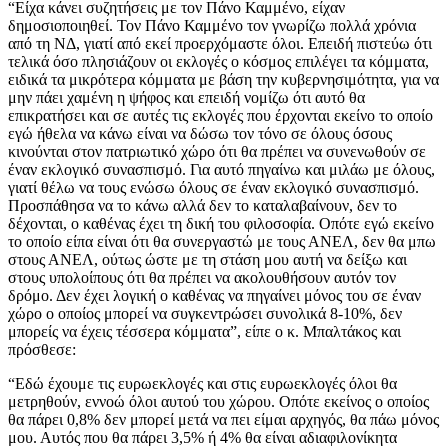
“Είχα κάνει συζητήσεις με τον Πάνο Καμμένο, είχαν
δημοσιοποιηθεί. Τον Πάνο Καμμένο τον γνωρίζω πολλά χρόνια
από τη ΝΔ, γιατί από εκεί προερχόμαστε όλοι. Επειδή πιστεύω ότι
τελικά όσο πλησιάζουν οι εκλογές ο κόσμος επιλέγει τα κόμματα,
ειδικά τα μικρότερα κόμματα με βάση την κυβερνησιμότητα, για να
μην πάει χαμένη η ψήφος και επειδή νομίζω ότι αυτό θα
επικρατήσει και σε αυτές τις εκλογές που έρχονται εκείνο το οποίο
εγώ ήθελα να κάνω είναι να δώσω τον τόνο σε όλους όσους
κινούνται στον πατριωτικό χώρο ότι θα πρέπει να συνενωθούν σε
έναν εκλογικό συνασπισμό. Για αυτό πηγαίνω και μιλάω με όλους,
γιατί θέλω να τους ενώσω όλους σε έναν εκλογικό συνασπισμό.
Προσπάθησα να το κάνω αλλά δεν το καταλαβαίνουν, δεν το
δέχονται, ο καθένας έχει τη δική του φιλοσοφία. Οπότε εγώ εκείνο
το οποίο είπα είναι ότι θα συνεργαστώ με τους ΑΝΕΛ, δεν θα μπω
στους ΑΝΕΛ, ούτως ώστε με τη στάση μου αυτή να δείξω και
στους υπολοίπους ότι θα πρέπει να ακολουθήσουν αυτόν τον
δρόμο. Δεν έχει λογική ο καθένας να πηγαίνει μόνος του σε έναν
χώρο ο οποίος μπορεί να συγκεντρώσει συνολικά 8-10%, δεν
μπορείς να έχεις τέσσερα κόμματα”, είπε ο κ. Μπαλτάκος και
πρόσθεσε:
“Εδώ έχουμε τις ευρωεκλογές και στις ευρωεκλογές όλοι θα
μετρηθούν, εννοώ όλοι αυτού του χώρου. Οπότε εκείνος ο οποίος
θα πάρει 0,8% δεν μπορεί μετά να πει είμαι αρχηγός, θα πάω μόνος
μου. Αυτός που θα πάρει 3,5% ή 4% θα είναι αδιαφιλονίκητα