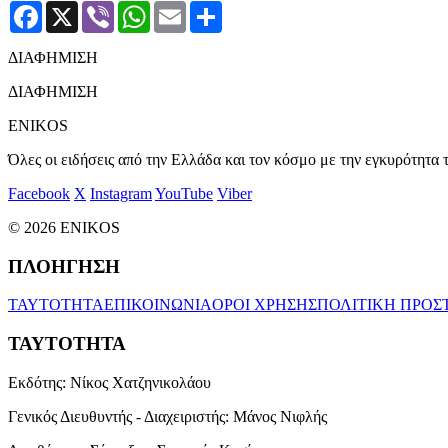
Facebook
X
Viber
WhatsApp
Email
Μοιραστείτε
ΔΙΑΦΗΜΙΣΗ
ΔΙΑΦΗΜΙΣΗ
ENIKOS
Όλες οι ειδήσεις από την Ελλάδα και τον κόσμο με την εγκυρότητα τ
Facebook
X
Instagram
YouTube
Viber
© 2026 ENIKOS
ΠΛΟΗΓΗΣΗ
ΤΑΥΤΟΤΗΤΑ
ΕΠΙΚΟΙΝΩΝΙΑ
ΟΡΟΙ ΧΡΗΣΗΣ
ΠΟΛΙΤΙΚΗ ΠΡΟΣ
ΤΑΥΤΟΤΗΤΑ
Εκδότης:
Νίκος Χατζηνικολάου
Γενικός Διευθυντής - Διαχειριστής:
Μάνος Νιφλής