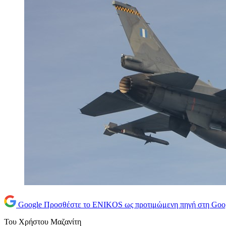
Google
Προσθέστε το ENIKOS ως προτιμώμενη πηγή στη Goo
Του Χρήστου Μαζανίτη