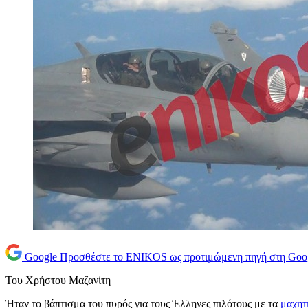
Google
Προσθέστε το ENIKOS ως προτιμώμενη πηγή στη Goo
Του Χρήστου Μαζανίτη
Ήταν το βάπτισμα του πυρός για τους Έλληνες πιλότους με τα
μαχητ