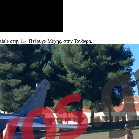
fale στην 114 Πτέρυγα Μάχης, στην Τανάγρα.