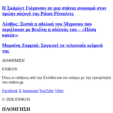
Η Σκάρλετ Γιόχανσον σε μια σπάνια αναφορά στον
πρώην σύζυγό της Ράιαν Ρέινολντς
Λέσβος: Ξεσπά η αδελφή του 58χρονου που
περιέλουσε με βενζίνη η σύζυγός του – «Πόση
κακία;»
Μυρσίνη Ζορμπά: Συγκινεί το τελευταίο κείμενό
της
ΔΙΑΦΗΜΙΣΗ
ENIKOS
Όλες οι ειδήσεις από την Ελλάδα και τον κόσμο με την εγκυρότητα
του enikos.gr.
Facebook
X
Instagram
YouTube
Viber
© 2026 ENIKOS
ΠΛΟΗΓΗΣΗ