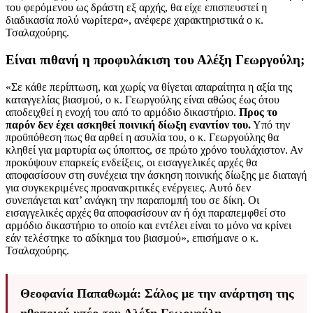
του φερόμενου ως δράστη εξ αρχής, θα είχε επισπευστεί η
διαδικασία πολύ νωρίτερα», ανέφερε χαρακτηριστικά ο κ.
Τσαλαχούρης.
Είναι πιθανή η προφυλάκιση του Αλέξη Γεωργούλη;
«Σε κάθε περίπτωση, και χωρίς να θίγεται απαραίτητα η αξία της
καταγγελίας βιασμού, ο κ. Γεωργούλης είναι αθώος έως ότου
αποδειχθεί η ενοχή του από το αρμόδιο δικαστήριο.
Προς το
παρόν δεν έχει ασκηθεί ποινική δίωξη εναντίον του.
Υπό την
προϋπόθεση πως θα αρθεί η ασυλία του, ο κ. Γεωργούλης θα
κληθεί για μαρτυρία ως ύποπτος, σε πρώτο χρόνο τουλάχιστον. Αν
προκύψουν επαρκείς ενδείξεις, οι εισαγγελικές αρχές θα
αποφασίσουν στη συνέχεια την άσκηση ποινικής δίωξης με διαταγή
για συγκεκριμένες προανακριτικές ενέργειες. Αυτό δεν
συνεπάγεται κατ’ ανάγκη την παραπομπή του σε δίκη. Οι
εισαγγελικές αρχές θα αποφασίσουν αν ή όχι παραπεμφθεί στο
αρμόδιο δικαστήριο το οποίο και εντέλει είναι το μόνο να κρίνει
εάν τελέστηκε το αδίκημα του βιασμού», επισήμανε ο κ.
Τσαλαχούρης.
Θεοφανία Παπαθωμά: Σάλος με την ανάρτηση της
ηθοποιού υπέρ του Αλέξη Γεωργούλη