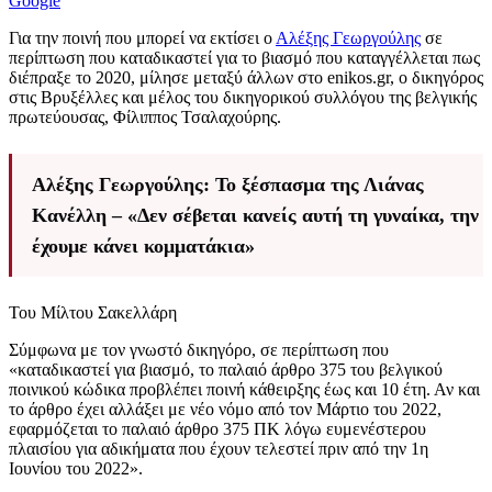
Google
Για την ποινή που μπορεί να εκτίσει ο
Αλέξης Γεωργούλης
σε
περίπτωση που καταδικαστεί για το βιασμό που καταγγέλλεται πως
διέπραξε το 2020, μίλησε μεταξύ άλλων στο enikos.gr, ο δικηγόρος
στις Βρυξέλλες και μέλος του δικηγορικού συλλόγου της βελγικής
πρωτεύουσας, Φίλιππος Τσαλαχούρης.
Αλέξης Γεωργούλης: Το ξέσπασμα της Λιάνας
Κανέλλη – «Δεν σέβεται κανείς αυτή τη γυναίκα, την
έχουμε κάνει κομματάκια»
Του Μίλτου Σακελλάρη
Σύμφωνα με τον γνωστό δικηγόρο, σε περίπτωση που
«καταδικαστεί για βιασμό, το παλαιό άρθρο 375 του βελγικού
ποινικού κώδικα προβλέπει ποινή κάθειρξης έως και 10 έτη. Αν και
το άρθρο έχει αλλάξει με νέο νόμο από τoν Μάρτιο του 2022,
εφαρμόζεται το παλαιό άρθρο 375 ΠΚ λόγω ευμενέστερου
πλαισίου για αδικήματα που έχουν τελεστεί πριν από την 1η
Ιουνίου του 2022».