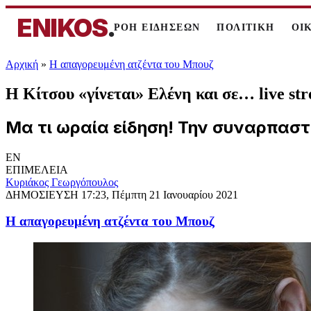
ENIKOS
.
ΡΟΗ ΕΙΔΗΣΕΩΝ
ΠΟΛΙΤΙΚΗ
ΟΙ
Αρχική
»
Η απαγορευμένη ατζέντα του Μπουζ
Η Κίτσου «γίνεται» Ελένη και σε… live st
Μα τι ωραία είδηση! Την συναρπαστ
EN
ΕΠΙΜΕΛΕΙΑ
Κυριάκος Γεωργόπουλος
ΔΗΜΟΣΙΕΥΣΗ
17:23, Πέμπτη 21 Ιανουαρίου 2021
Η απαγορευμένη ατζέντα του Μπουζ