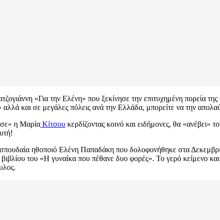
ζογιάννη «Για την Ελένη» που ξεκίνησε την επιτυχημένη πορεία της
αλλά και σε μεγάλες πόλεις ανά την Ελλάδα, μπορείτε να την απολα
ύσε» η Μαρία
Κίτσου
κερδίζοντας κοινό και ειδήμονες, θα «ανέβει» τ
υτή!
 σπουδαία ηθοποιό Ελένη Παπαδάκη που δολοφονήθηκε στα Δεκεμβρια
βιβλίου του «Η γυναίκα που πέθανε δυο φορές». Το γερό κείμενο κα
υλος.