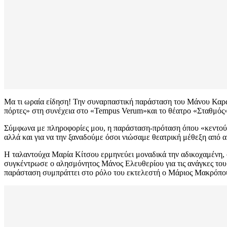
Μα τι ωραία είδηση! Την συναρπαστική παράσταση του Μάνου Καρατ
πόρτες» στη συνέχεια στο «Tempus Verum»και το θέατρο «Σταθμός» 
Σύμφωνα με πληροφορίες μου, η παράσταση-πρόταση όπου «κεντο
αλλά και για να την ξαναδούμε όσοι νιώσαμε θεατρική μέθεξη από α
Η ταλαντούχα Μαρία Κίτσου ερμηνεύει μοναδικά την αδικοχαμένη,
συγκέντρωσε ο αλησμόνητος Μάνος Ελευθερίου για τις ανάγκες του 
παράσταση συμπράττει στο ρόλο του εκτελεστή ο Μάριος Μακρόπο