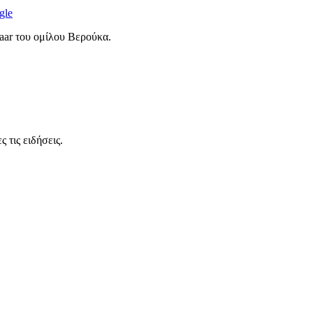
gle
aar του ομίλου Βερούκα.
 τις ειδήσεις.