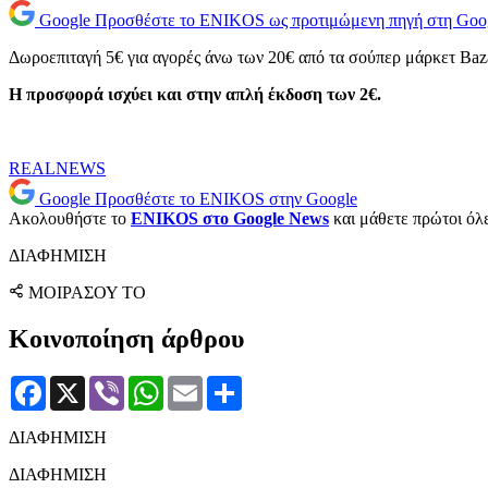
Google
Προσθέστε το ENIKOS ως προτιμώμενη πηγή στη Goo
Δωροεπιταγή 5€ για αγορές άνω των 20€ από τα σούπερ μάρκετ Baz
H
προσφορά ισχύει και στην απλή έκδοση των 2€.
REALNEWS
Google
Προσθέστε το ENIKOS στην Google
Ακολουθήστε το
ENIKOS στο Google News
και μάθετε πρώτοι όλες
ΔΙΑΦΗΜΙΣΗ
ΜΟΙΡΑΣΟΥ ΤΟ
Κοινοποίηση άρθρου
Facebook
X
Viber
WhatsApp
Email
Μοιραστείτε
ΔΙΑΦΗΜΙΣΗ
ΔΙΑΦΗΜΙΣΗ