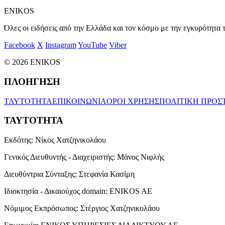
ENIKOS
Όλες οι ειδήσεις από την Ελλάδα και τον κόσμο με την εγκυρότητα τ
Facebook
X
Instagram
YouTube
Viber
© 2026 ENIKOS
ΠΛΟΗΓΗΣΗ
ΤΑΥΤΟΤΗΤΑ
ΕΠΙΚΟΙΝΩΝΙΑ
ΟΡΟΙ ΧΡΗΣΗΣ
ΠΟΛΙΤΙΚΗ ΠΡΟΣ
ΤΑΥΤΟΤΗΤΑ
Εκδότης:
Νίκος Χατζηνικολάου
Γενικός Διευθυντής - Διαχειριστής:
Μάνος Νιφλής
Διευθύντρια Σύνταξης:
Στεφανία Κασίμη
Ιδιοκτησία - Δικαιούχος domain:
ENIKOS AE
Νόμιμος Εκπρόσωπος:
Στέργιος Χατζηνικολάου