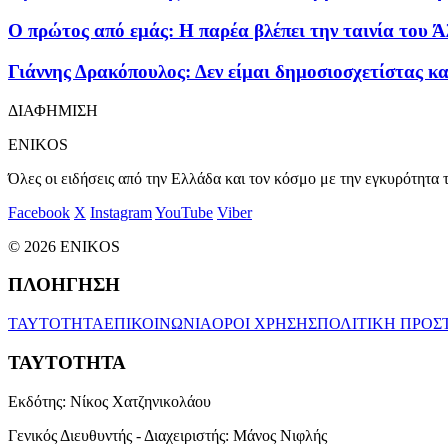
Ο πρώτος από εμάς: Η παρέα βλέπει την ταινία του Ά
Γιάννης Δρακόπουλος: Δεν είμαι δημοσιοσχετίστας κ
ΔΙΑΦΗΜΙΣΗ
ENIKOS
Όλες οι ειδήσεις από την Ελλάδα και τον κόσμο με την εγκυρότητα τ
Facebook
X
Instagram
YouTube
Viber
© 2026 ENIKOS
ΠΛΟΗΓΗΣΗ
ΤΑΥΤΟΤΗΤΑ
ΕΠΙΚΟΙΝΩΝΙΑ
ΟΡΟΙ ΧΡΗΣΗΣ
ΠΟΛΙΤΙΚΗ ΠΡΟΣ
ΤΑΥΤΟΤΗΤΑ
Εκδότης:
Νίκος Χατζηνικολάου
Γενικός Διευθυντής - Διαχειριστής:
Μάνος Νιφλής