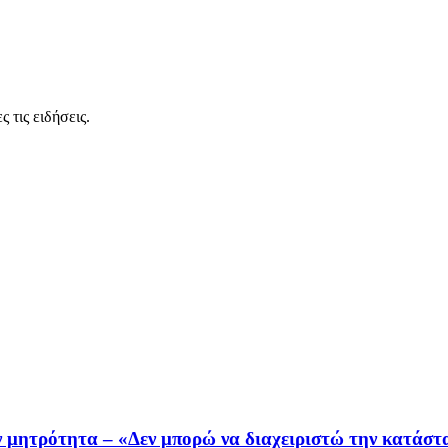
 τις ειδήσεις.
ην μητρότητα – «Δεν μπορώ να διαχειριστώ την κατάσ