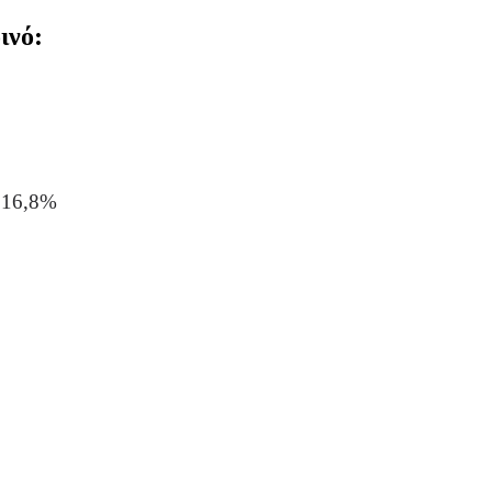
ινό:
16,8%