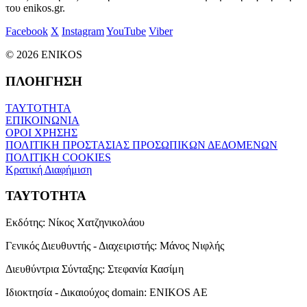
του enikos.gr.
Facebook
X
Instagram
YouTube
Viber
© 2026 ENIKOS
ΠΛΟΗΓΗΣΗ
ΤΑΥΤΟΤΗΤΑ
ΕΠΙΚΟΙΝΩΝΙΑ
ΟΡΟΙ ΧΡΗΣΗΣ
ΠΟΛΙΤΙΚΗ ΠΡΟΣΤΑΣΙΑΣ ΠΡΟΣΩΠΙΚΩΝ ΔΕΔΟΜΕΝΩΝ
ΠΟΛΙΤΙΚΗ COOKIES
Κρατική Διαφήμιση
ΤΑΥΤΟΤΗΤΑ
Εκδότης:
Νίκος Χατζηνικολάου
Γενικός Διευθυντής - Διαχειριστής:
Μάνος Νιφλής
Διευθύντρια Σύνταξης:
Στεφανία Κασίμη
Ιδιοκτησία - Δικαιούχος domain:
ENIKOS AE