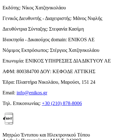
Εκδότης:
Νίκος Χατζηνικολάου
Γενικός Διευθυντής - Διαχειριστής:
Μάνος Νιφλής
Διευθύντρια Σύνταξης:
Στεφανία Κασίμη
Ιδιοκτησία - Δικαιούχος domain:
ENIKOS AE
Νόμιμος Εκπρόσωπος:
Στέργιος Χατζηνικολάου
Επωνυμία:
ΕΝΙΚΟΣ ΥΠΗΡΕΣΙΕΣ ΔΙΑΔΙΚΤΥΟΥ ΑΕ
ΑΦΜ:
800384700
ΔΟΥ:
ΚΕΦΟΔΕ ΑΤΤΙΚΗΣ
Έδρα:
Πλαστήρα Νικολάου, Μαρούσι, 151 24
Email:
info@enikos.gr
Τηλ. Επικοινωνίας:
+30 (210) 878-8006
Μητρώο Έντυπου και Ηλεκτρονικού Τύπου