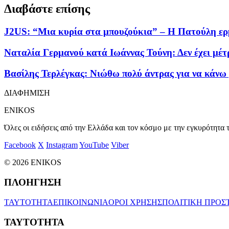
Διαβάστε επίσης
J2US: “Μια κυρία στα μπουζούκια” – Η Πατούλη ερ
Ναταλία Γερμανού κατά Ιωάννας Τούνη: Δεν έχει μέτ
Βασίλης Τερλέγκας: Νιώθω πολύ άντρας για να κάνω
ΔΙΑΦΗΜΙΣΗ
ENIKOS
Όλες οι ειδήσεις από την Ελλάδα και τον κόσμο με την εγκυρότητα τ
Facebook
X
Instagram
YouTube
Viber
© 2026 ENIKOS
ΠΛΟΗΓΗΣΗ
ΤΑΥΤΟΤΗΤΑ
ΕΠΙΚΟΙΝΩΝΙΑ
ΟΡΟΙ ΧΡΗΣΗΣ
ΠΟΛΙΤΙΚΗ ΠΡΟΣ
ΤΑΥΤΟΤΗΤΑ