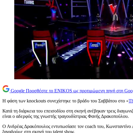
Google
Προσθέστε το ENIKOS ως προτιμώμενη πηγή στη Goo
Η φάση των knockouts συνεχίστηκε το βράδυ του Σαββάτου στο «
Th
Κατά τη διάρκεια του επεισοδίου στη σκηνή ανέβηκαν τρεις διαγων
είναι ο αδερφός της γνωστής τραγουδίστριας Φανής Δρακοπούλου.
Ο Ανδρέας Δρακόπουλος εντυπωσίασε τον coach του, Κωνσταντίνο Α
ξαναδούμε στη σκηνή του talent show.