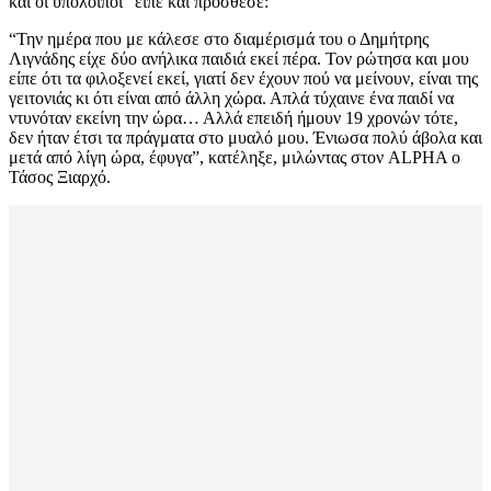
και οι υπόλοιποι” είπε και πρόσθεσε:
“Την ημέρα που με κάλεσε στο διαμέρισμά του ο Δημήτρης
Λιγνάδης είχε δύο ανήλικα παιδιά εκεί πέρα. Τον ρώτησα και μου
είπε ότι τα φιλοξενεί εκεί, γιατί δεν έχουν πού να μείνουν, είναι της
γειτονιάς κι ότι είναι από άλλη χώρα. Απλά τύχαινε ένα παιδί να
ντυνόταν εκείνη την ώρα… Αλλά επειδή ήμουν 19 χρονών τότε,
δεν ήταν έτσι τα πράγματα στο μυαλό μου. Ένιωσα πολύ άβολα και
μετά από λίγη ώρα, έφυγα”, κατέληξε, μιλώντας στον ALPHA ο
Τάσος Ξιαρχό.