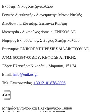
Εκδότης:
Νίκος Χατζηνικολάου
Γενικός Διευθυντής - Διαχειριστής:
Μάνος Νιφλής
Διευθύντρια Σύνταξης:
Στεφανία Κασίμη
Ιδιοκτησία - Δικαιούχος domain:
ENIKOS AE
Νόμιμος Εκπρόσωπος:
Στέργιος Χατζηνικολάου
Επωνυμία:
ΕΝΙΚΟΣ ΥΠΗΡΕΣΙΕΣ ΔΙΑΔΙΚΤΥΟΥ ΑΕ
ΑΦΜ:
800384700
ΔΟΥ:
ΚΕΦΟΔΕ ΑΤΤΙΚΗΣ
Έδρα:
Πλαστήρα Νικολάου, Μαρούσι, 151 24
Email:
info@enikos.gr
Τηλ. Επικοινωνίας:
+30 (210) 878-8006
Μητρώο Έντυπου και Ηλεκτρονικού Τύπου