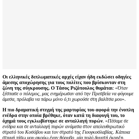
Οι ελληνικές διπλωματικές αρχές είχαν ήδη εκδώσει οδηγίες
άμεσης αποχώρησης για τους πολίτες που βρίσκονταν στη
ζώνη της σύγκρουσης. Ο Τάσος Ριζόπουλος θυμάται
: «
Όταν
ξέσπασε ο πόλεμος, μας ενημέρωσαν από την Πρεσβεία να φύγουμε
άμεσα, πρόλαβα να πάρω μόνο ό,τι χωρούσε στη βαλίτσα μου
».
Η πιο δραματική στιγμή της μαρτυρίας του αφορά την ένοπλη
ενέδρα στην οποία βρέθηκε, όταν κατά τη διαφυγή του, το
όχημά τους εγκλωβίστηκε σε ανταλλαγή πυρών
. «
Πέσαμε σε
ενέδρα και σε ανταλλαγή πυρών ανάμεσα στον απελευθερωτικό
στρατό του Κοσόβου και τον στρατό της Γιουγκοσλαβίας. Κάποια
στιγμή πίσω μου ακούω έναν θόρυβο, μία πολύ δυνατή έκρηξη.