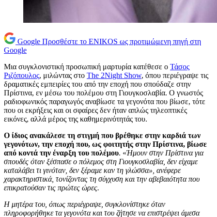
Google
Προσθέστε το ENIKOS ως προτιμώμενη πηγή στη
Google
Μια συγκλονιστική προσωπική μαρτυρία κατέθεσε ο
Τάσος
Ριζόπουλος
, μιλώντας στο
The 2Night Show
, όπου περιέγραψε τις
δραματικές εμπειρίες του από την εποχή που σπούδαζε στην
Πρίστινα, εν μέσω του πολέμου στη Γιουγκοσλαβία. Ο γνωστός
ραδιοφωνικός παραγωγός αναβίωσε τα γεγονότα που βίωσε, τότε
που οι εκρήξεις και οι σφαίρες δεν ήταν απλώς τηλεοπτικές
εικόνες, αλλά μέρος της καθημερινότητάς του.
Ο ίδιος ανακάλεσε τη στιγμή που βρέθηκε στην καρδιά των
γεγονότων, την εποχή που, ως φοιτητής στην Πρίστινα, βίωσε
από κοντά την έναρξη του πολέμου
. «
Ήμουν στην Πρίστινα για
σπουδές όταν ξέσπασε ο πόλεμος στη Γιουγκοσλαβία, δεν είχαμε
καταλάβει τι γινόταν, δεν ξέραμε καν τη γλώσσα», ανέφερε
χαρακτηριστικά, τονίζοντας τη σύγχυση και την αβεβαιότητα που
επικρατούσαν τις πρώτες ώρες.
Η μητέρα του, όπως περιέγραψε, συγκλονίστηκε όταν
πληροφορήθηκε τα γεγονότα και του ζήτησε να επιστρέψει άμεσα