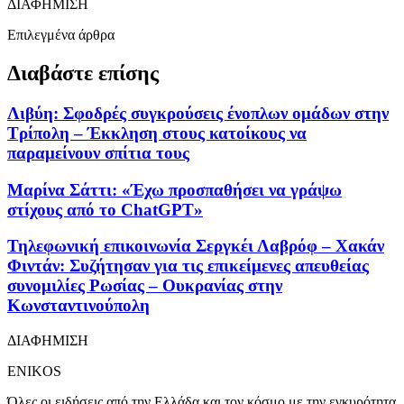
ΔΙΑΦΗΜΙΣΗ
Επιλεγμένα άρθρα
Διαβάστε επίσης
Λιβύη: Σφοδρές συγκρούσεις ένοπλων ομάδων στην
Τρίπολη – Έκκληση στους κατοίκους να
παραμείνουν σπίτια τους
Μαρίνα Σάττι: «Έχω προσπαθήσει να γράψω
στίχους από το ChatGPT»
Τηλεφωνική επικοινωνία Σεργκέι Λαβρόφ – Χακάν
Φιντάν: Συζήτησαν για τις επικείμενες απευθείας
συνομιλίες Ρωσίας – Ουκρανίας στην
Κωνσταντινούπολη
ΔΙΑΦΗΜΙΣΗ
ENIKOS
Όλες οι ειδήσεις από την Ελλάδα και τον κόσμο με την εγκυρότητα