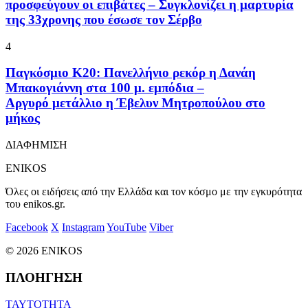
προσφεύγουν οι επιβάτες – Συγκλονίζει η μαρτυρία
της 33χρονης που έσωσε τον Σέρβο
4
Παγκόσμιο Κ20: Πανελλήνιο ρεκόρ η Δανάη
Μπακογιάννη στα 100 μ. εμπόδια –
Αργυρό μετάλλιο η Έβελυν Μητροπούλου στο
μήκος
ΔΙΑΦΗΜΙΣΗ
ENIKOS
Όλες οι ειδήσεις από την Ελλάδα και τον κόσμο με την εγκυρότητα
του enikos.gr.
Facebook
X
Instagram
YouTube
Viber
© 2026 ENIKOS
ΠΛΟΗΓΗΣΗ
ΤΑΥΤΟΤΗΤΑ