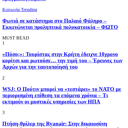
Κοινωνία
Trending
Φωτιά σε κατάστημα στο Παλαιό Φάληρο –
Εκκενώνεται προληπτικά πολυκατοικία – ΦΩΤΟ
MUST READ
1
«Πόσο;»: Τουρίστας στην Κρήτη έδειχνε 10χρονο
κορίτσι και ρωτούσε… την τιμή του – Έρευνες των
Αρχών για την ταυτοποίησή του
2
WSJ: Ο Πούτιν μπορεί να «τεστάρει» το ΝΑΤΟ με
περιορισμένη επίθεση τα επόμενα χρόνια – Τι
εκτιμούν οι μυστικές υπηρεσίες των ΗΠΑ
3
Πτήση-θρίλερ της Ryanair: Στην δικαιοσύνη