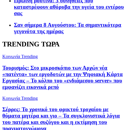
Πρωινή ρουτίνα: 3 συνήθειες που
καταστρέφουν αθόρυβα την υγεία του εντέρου
σας
Σαν σήμερα 8 Αυγούστου: Τα σημαντικότερα
γεγονότα της ημέρας
TRENDING ΤΩΡΑ
Κοινωνία
Trending
Τουρισμός: Στο μικροσκόπιο των Αρχών νέα
«πατέντα» των εργοδοτών με την Ψηφιακή Κάρτα
Εργασίας – Το κόλπο του «ενδιάμεσου server» που
εμφανίζει εικονικά ρεπό
Κοινωνία
Trending
Σέρρες: Το χρονικό του φρικτού τροχαίου με
θύματα μητέρα και γιο – Τα συγκλονιστικά λόγια
του πατέρα και συζύγου και η εκτίμηση του
πραγματογνώμονα