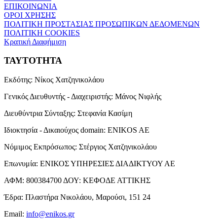
ΕΠΙΚΟΙΝΩΝΙΑ
ΟΡΟΙ ΧΡΗΣΗΣ
ΠΟΛΙΤΙΚΗ ΠΡΟΣΤΑΣΙΑΣ ΠΡΟΣΩΠΙΚΩΝ ΔΕΔΟΜΕΝΩΝ
ΠΟΛΙΤΙΚΗ COOKIES
Κρατική Διαφήμιση
ΤΑΥΤΟΤΗΤΑ
Εκδότης:
Νίκος Χατζηνικολάου
Γενικός Διευθυντής - Διαχειριστής:
Μάνος Νιφλής
Διευθύντρια Σύνταξης:
Στεφανία Κασίμη
Ιδιοκτησία - Δικαιούχος domain:
ENIKOS AE
Νόμιμος Εκπρόσωπος:
Στέργιος Χατζηνικολάου
Επωνυμία:
ΕΝΙΚΟΣ ΥΠΗΡΕΣΙΕΣ ΔΙΑΔΙΚΤΥΟΥ ΑΕ
ΑΦΜ:
800384700
ΔΟΥ:
ΚΕΦΟΔΕ ΑΤΤΙΚΗΣ
Έδρα:
Πλαστήρα Νικολάου, Μαρούσι, 151 24
Email:
info@enikos.gr