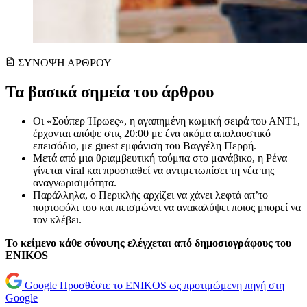
ΣΥΝΟΨΗ ΑΡΘΡΟΥ
Τα βασικά σημεία του άρθρου
Οι «Σούπερ Ήρωες», η αγαπημένη κωμική σειρά του ΑΝΤ1,
έρχονται απόψε στις 20:00 με ένα ακόμα απολαυστικό
επεισόδιο, με guest εμφάνιση του Βαγγέλη Περρή.
Μετά από μια θριαμβευτική τούμπα στο μανάβικο, η Ρένα
γίνεται viral και προσπαθεί να αντιμετωπίσει τη νέα της
αναγνωρισιμότητα.
Παράλληλα, ο Περικλής αρχίζει να χάνει λεφτά απ’το
πορτοφόλι του και πεισμώνει να ανακαλύψει ποιος μπορεί να
τον κλέβει.
Το κείμενο κάθε σύνοψης ελέγχεται από δημοσιογράφους του
ENIKOS
Google
Προσθέστε το ENIKOS ως προτιμώμενη πηγή στη
Google