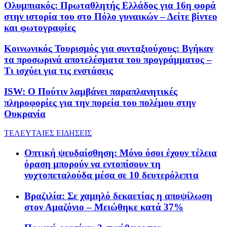
Ολυμπιακός: Πρωταθλητής Ελλάδος για 16η φορά
στην ιστορία του στο Πόλο γυναικών – Δείτε βίντεο
και φωτογραφίες
Κοινωνικός Τουρισμός για συνταξιούχους: Βγήκαν
τα προσωρινά αποτελέσματα του προγράμματος –
Τι ισχύει για τις ενστάσεις
ISW: Ο Πούτιν λαμβάνει παραπλανητικές
πληροφορίες για την πορεία του πολέμου στην
Ουκρανία
ΤΕΛΕΥΤΑΙΕΣ ΕΙΔΗΣΕΙΣ
Οπτική ψευδαίσθηση: Μόνο όσοι έχουν τέλεια
όραση μπορούν να εντοπίσουν τη
νυχτοπεταλούδα μέσα σε 10 δευτερόλεπτα
Βραζιλία: Σε χαμηλό δεκαετίας η αποψίλωση
στον Αμαζόνιο – Μειώθηκε κατά 37%