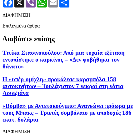
ΔΙΑΦΗΜΙΣΗ
Επιλεγμένα άρθρα
Διαβάστε επίσης
Τιτίκα Στασινοπούλου: Από μια τυχαία εξέταση
εντοπίστηκε ο καρκίνος – «Δεν φοβήθηκα τον
θάνατο»
Η «υπέρ-ομίχλη» προκάλεσε καραμπόλα 158
αυτοκινήτων – Τουλάχιστον 7 νεκροί στη νότια
Λουιζιάνα
«Βόμβα» με Αντετοκούνμπο: Ανανεώνει πρόωρα με
τους Μπακς – Τριετές συμβόλαιο με αποδοχές 186
εκατ. δολάρια
ΔΙΑΦΗΜΙΣΗ