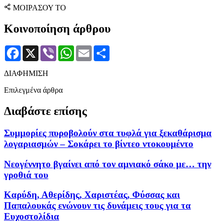
ΜΟΙΡΑΣΟΥ ΤΟ
Κοινοποίηση άρθρου
Facebook
X
Viber
WhatsApp
Email
Μοιραστείτε
ΔΙΑΦΗΜΙΣΗ
Επιλεγμένα άρθρα
Διαβάστε επίσης
Συμμορίες πυροβολούν στα τυφλά για ξεκαθάρισμα
λογαριασμών – Σοκάρει το βίντεο ντοκουμέντο
Νεογέννητο βγαίνει από τον αμνιακό σάκο με… την
γροθιά του
Καρύδη, Αθερίδης, Χαριστέας, Φύσσας και
Παπαλουκάς ενώνουν τις δυνάμεις τους για τα
Ευχοστολίδια