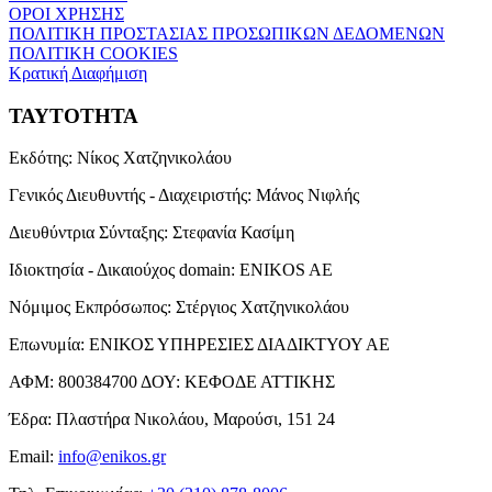
ΟΡΟΙ ΧΡΗΣΗΣ
ΠΟΛΙΤΙΚΗ ΠΡΟΣΤΑΣΙΑΣ ΠΡΟΣΩΠΙΚΩΝ ΔΕΔΟΜΕΝΩΝ
ΠΟΛΙΤΙΚΗ COOKIES
Κρατική Διαφήμιση
ΤΑΥΤΟΤΗΤΑ
Εκδότης:
Νίκος Χατζηνικολάου
Γενικός Διευθυντής - Διαχειριστής:
Μάνος Νιφλής
Διευθύντρια Σύνταξης:
Στεφανία Κασίμη
Ιδιοκτησία - Δικαιούχος domain:
ENIKOS AE
Νόμιμος Εκπρόσωπος:
Στέργιος Χατζηνικολάου
Επωνυμία:
ΕΝΙΚΟΣ ΥΠΗΡΕΣΙΕΣ ΔΙΑΔΙΚΤΥΟΥ ΑΕ
ΑΦΜ:
800384700
ΔΟΥ:
ΚΕΦΟΔΕ ΑΤΤΙΚΗΣ
Έδρα:
Πλαστήρα Νικολάου, Μαρούσι, 151 24
Email:
info@enikos.gr