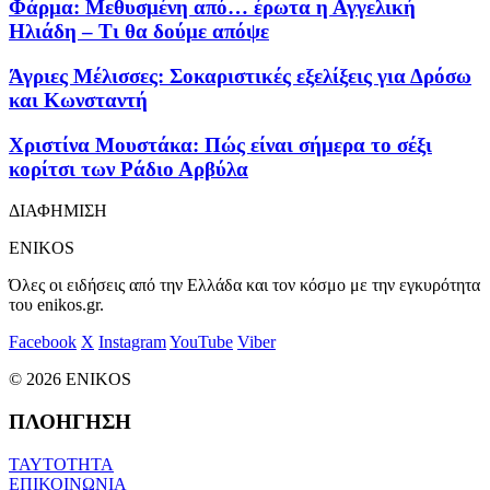
Φάρμα: Μεθυσμένη από… έρωτα η Αγγελική
Ηλιάδη – Τι θα δούμε απόψε
Άγριες Μέλισσες: Σοκαριστικές εξελίξεις για Δρόσω
και Κωνσταντή
Χριστίνα Μουστάκα: Πώς είναι σήμερα το σέξι
κορίτσι των Ράδιο Αρβύλα
ΔΙΑΦΗΜΙΣΗ
ENIKOS
Όλες οι ειδήσεις από την Ελλάδα και τον κόσμο με την εγκυρότητα
του enikos.gr.
Facebook
X
Instagram
YouTube
Viber
© 2026 ENIKOS
ΠΛΟΗΓΗΣΗ
ΤΑΥΤΟΤΗΤΑ
ΕΠΙΚΟΙΝΩΝΙΑ