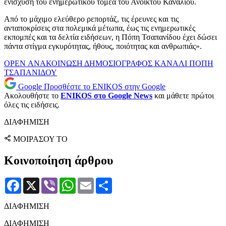
ενίσχυση του ενημερωτικού τομέα του Ανοικτού Καναλιού.
Από το μάχιμο ελεύθερο ρεπορτάζ, τις έρευνες και τις
ανταποκρίσεις στα πολεμικά μέτωπα, έως τις ενημερωτικές
εκπομπές και τα δελτία ειδήσεων, η Πόπη Τσαπανίδου έχει δώσει
πάντα στίγμα εγκυρότητας, ήθους, ποιότητας και ανθρωπιάς».
OPEN
ΑΝΑΚΟΙΝΩΣΗ
ΔΗΜΟΣΙΟΓΡΑΦΟΣ
ΚΑΝΑΛΙ
ΠΟΠΗ
ΤΣΑΠΑΝΙΔΟΥ
Google
Προσθέστε το ENIKOS στην Google
Ακολουθήστε το
ENIKOS στο Google News
και μάθετε πρώτοι
όλες τις ειδήσεις.
ΔΙΑΦΗΜΙΣΗ
ΜΟΙΡΑΣΟΥ ΤΟ
Κοινοποίηση άρθρου
Facebook
X
Viber
WhatsApp
Email
Μοιραστείτε
ΔΙΑΦΗΜΙΣΗ
ΔΙΑΦΗΜΙΣΗ