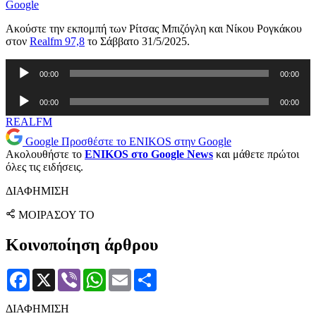
Google
Ακούστε την εκπομπή των Ρίτσας Μπιζόγλη και Νίκου Ρογκάκου
στον
Realfm 97,8
το Σάββατο 31/5/2025.
Πρόγραμμα
00:00
00:00
Αναπαραγωγής
Ήχου
Πρόγραμμα
00:00
00:00
Αναπαραγωγής
Ήχου
REALFM
Google
Προσθέστε το ENIKOS στην Google
Ακολουθήστε το
ENIKOS στο Google News
και μάθετε πρώτοι
όλες τις ειδήσεις.
ΔΙΑΦΗΜΙΣΗ
ΜΟΙΡΑΣΟΥ ΤΟ
Κοινοποίηση άρθρου
Facebook
X
Viber
WhatsApp
Email
Μοιραστείτε
ΔΙΑΦΗΜΙΣΗ