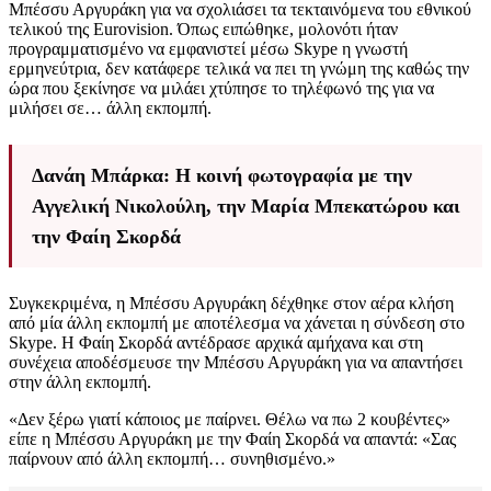
Μπέσσυ Αργυράκη για να σχολιάσει τα τεκταινόμενα του εθνικού
τελικού της Eurovision. Όπως ειπώθηκε, μολονότι ήταν
προγραμματισμένο να εμφανιστεί μέσω Skype η γνωστή
ερμηνεύτρια, δεν κατάφερε τελικά να πει τη γνώμη της καθώς την
ώρα που ξεκίνησε να μιλάει χτύπησε το τηλέφωνό της για να
μιλήσει σε… άλλη εκπομπή.
Δανάη Μπάρκα: Η κοινή φωτογραφία με την
Αγγελική Νικολούλη, την Μαρία Μπεκατώρου και
την Φαίη Σκορδά
Συγκεκριμένα, η Μπέσσυ Αργυράκη δέχθηκε στον αέρα κλήση
από μία άλλη εκπομπή με αποτέλεσμα να χάνεται η σύνδεση στο
Skype. Η Φαίη Σκορδά αντέδρασε αρχικά αμήχανα και στη
συνέχεια αποδέσμευσε την Μπέσσυ Αργυράκη για να απαντήσει
στην άλλη εκπομπή.
«Δεν ξέρω γιατί κάποιος με παίρνει. Θέλω να πω 2 κουβέντες»
είπε η Μπέσσυ Αργυράκη με την Φαίη Σκορδά να απαντά: «Σας
παίρνουν από άλλη εκπομπή… συνηθισμένο.»