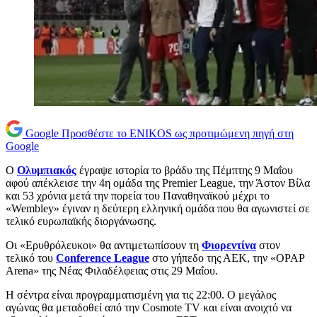
Google
Προσθέστε το ENIKOS ως προτιμώμενη πηγή στη
Google
Ο
Ολυμπιακός
έγραψε ιστορία το βράδυ της Πέμπτης 9 Μαΐου
αφού απέκλεισε την 4η ομάδα της Premier League, την Άστον Βίλα
και 53 χρόνια μετά την πορεία του Παναθηναϊκού μέχρι το
«Wembley» έγιναν η δεύτερη ελληνική ομάδα που θα αγωνιστεί σε
τελικό ευρωπαϊκής διοργάνωσης.
Οι «Ερυθρόλευκοι» θα αντιμετωπίσουν τη
Φιορεντίνα
στον
τελικό του
Conference League
στο γήπεδο της ΑΕΚ, την «OPAP
Arena» της Νέας Φιλαδέλφειας στις 29 Μαΐου.
Η σέντρα είναι προγραμματισμένη για τις 22:00. Ο μεγάλος
αγώνας θα μεταδοθεί από την Cosmote TV και είναι ανοιχτό να