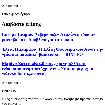
ΔΙΑΦΗΜΙΣΗ
Επιλεγμένα άρθρα
Διαβάστε επίσης
Europa League: Λεβερκούζεν-Αταλάντα έδωσαν
ραντεβού στο Δουβλίνο για το τρόπαιο
Έλενα Παπαρίζου: Η Ελένη Φουρέιρα αποθέωσε την
«μία και μοναδική βασίλισσα» – ΒΙΝΤΕΟ
Μαρίνα Σάττι: «Νιώθω αγχωμένη αλλά και
ενθουσιασμένη ταυτόχρονα» – Σε ποιο μέρος του
τελικού θα εμφανιστεί;
ΔΙΑΦΗΜΙΣΗ
ENIKOS
Όλες οι ειδήσεις από την Ελλάδα και τον κόσμο με την εγκυρότητα
του enikos.gr.