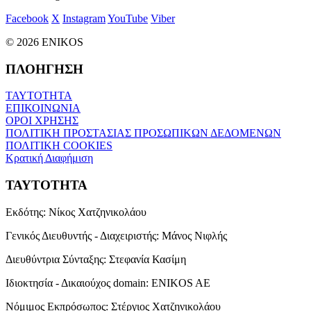
Facebook
X
Instagram
YouTube
Viber
© 2026 ENIKOS
ΠΛΟΗΓΗΣΗ
ΤΑΥΤΟΤΗΤΑ
ΕΠΙΚΟΙΝΩΝΙΑ
ΟΡΟΙ ΧΡΗΣΗΣ
ΠΟΛΙΤΙΚΗ ΠΡΟΣΤΑΣΙΑΣ ΠΡΟΣΩΠΙΚΩΝ ΔΕΔΟΜΕΝΩΝ
ΠΟΛΙΤΙΚΗ COOKIES
Κρατική Διαφήμιση
ΤΑΥΤΟΤΗΤΑ
Εκδότης:
Νίκος Χατζηνικολάου
Γενικός Διευθυντής - Διαχειριστής:
Μάνος Νιφλής
Διευθύντρια Σύνταξης:
Στεφανία Κασίμη
Ιδιοκτησία - Δικαιούχος domain:
ENIKOS AE
Νόμιμος Εκπρόσωπος:
Στέργιος Χατζηνικολάου